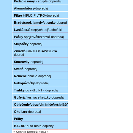
Padacie rámy - štuple
-dopredaj
Akumulátory
-dopredaj
Filtre
HIFLO FILTRO-dopredaj
Brzdy/spoj. lamely/strunky
-dopred
Lanká
otáčko/plyn/spoj/tacho/siti
Páčky
spojkové/brzdové-dopredaj
Stupačky
-dopredaj
Zrkadlá
univ./HO/KAW/SU/YA-
dopred
Smerovky
-dopredaj
Svetlá
-dopredaj
Remene
hnacie-dopredaj
Nakopávačky
-dopredaj
Trubky
do vidlíc PT - dopredaj
Guferá
/ tesniace krúžky-dopredaj
Oblečenie/obuv/chrániče/pršiplášť
Okuliare
-dopredaj
Prilby
BAZÁR
-auto-moto-doplnky
»
Cenník NorcoBikes.sk