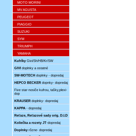
MOTO MORINI
MV AGUSTA
PEUGEOT
PIAGGIO
SUZUKI
SYM
TRIUMPH
YAMAHA
Kufríky
Givi/Sh/HB/Kr/SW
GIVI
doplnky a ostatné
SW-MOTECH
doplnky - dopredaj
HEPCO BECKER
dopnky- dopredaj
Five star-nosiče kufrou, tašky,plexi-
dop
KRAUSER
doplnky- dopredaj
KAPPA
- dopredaj
Reťaze, Reťazové sady orig. D.I.D
Koliečka a rozety JT
-dopredaj
Doplnky
rôzne- dopredaj