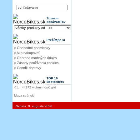
Zoznam
dodávateľov
Prečítajte si
»
Obchodné podmienky
»
Ako nakupovať
»
Ochrana osobných údajov
»
Zásady používania cookies
»
Cenník dopravy
TOP 10
Bestsellers
01.
442FZ vrchný nosič givi
Mapa stránok
Nedeľa, 9. augusta 2026