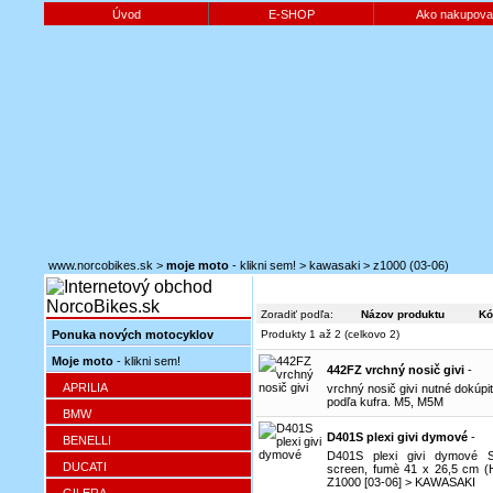
Úvod
E-SHOP
Ako nakupova
www.norcobikes.sk
>
moje moto
- klikni sem!
>
kawasaki
>
z1000 (03-06)
Zoradiť podľa:
Názov produktu
Kó
Ponuka nových motocyklov
Produkty 1 až 2 (celkovo 2)
Moje moto
- klikni sem!
442FZ vrchný nosič givi
-
APRILIA
vrchný nosič givi nutné dokúpiť
podľa kufra. M5, M5M
BMW
D401S plexi givi dymové
-
BENELLI
D401S plexi givi dymové Sp
DUCATI
screen, fumè 41 x 26,5 cm (
Z1000 [03-06] > KAWASAKI