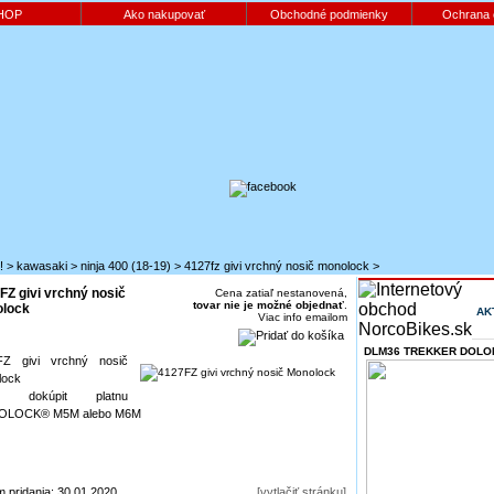
HOP
Ako nakupovať
Obchodné podmienky
Ochrana 
!
>
kawasaki
>
ninja 400 (18-19)
>
4127fz givi vrchný nosič monolock
>
FZ givi vrchný nosič
Cena zatiaľ nestanovená,
tovar nie je možné objednať
.
lock
AK
Viac info emailom
DLM36 TREKKER DOLOM
FZ givi vrchný nosič
lock
né dokúpit platnu
LOCK® M5M alebo M6M
 pridania: 30.01.2020
[vytlačiť stránku]