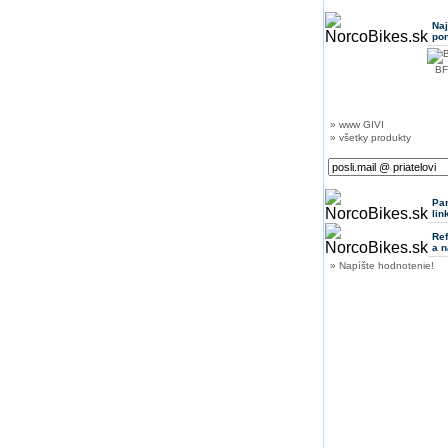
Na
po
BF
» www GIVI
» všetky produkty
Pa
lin
Ref
a n
» Napíšte hodnotenie!