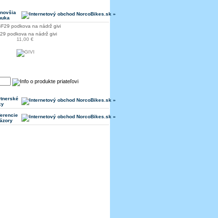
jnovšia
nuka
29 podkova na nádrž givi
11,00 €
rtnerské
ky
erencie
ázory