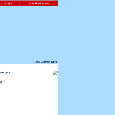
os. údajov
Kontaktné údaje
Ceny vrátane DPH
TUALITY
ITI