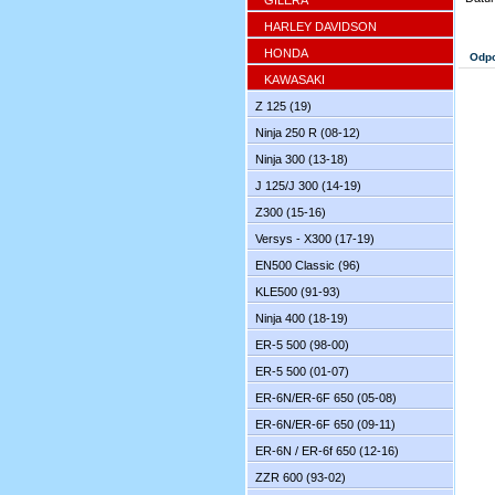
GILERA
HARLEY DAVIDSON
HONDA
Odpo
KAWASAKI
Z 125 (19)
Ninja 250 R (08-12)
Ninja 300 (13-18)
J 125/J 300 (14-19)
Z300 (15-16)
Versys - X300 (17-19)
EN500 Classic (96)
KLE500 (91-93)
Ninja 400 (18-19)
ER-5 500 (98-00)
ER-5 500 (01-07)
ER-6N/ER-6F 650 (05-08)
ER-6N/ER-6F 650 (09-11)
ER-6N / ER-6f 650 (12-16)
ZZR 600 (93-02)