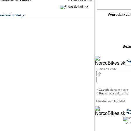
Výpredaj kval
rúčané produkty
Bezp
Zák
E-mail a Heslo
» Zabudol/la som heslo
» Registrácia zákazníka
Objednávam InfoMail
Akc
Zľ
V37