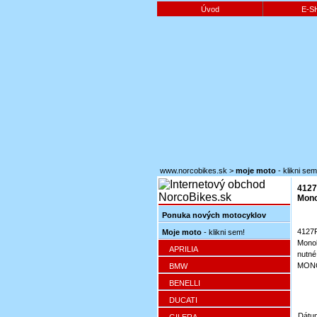
Úvod
E-S
www.norcobikes.sk
>
moje moto
- klikni sem
4127
Mono
Ponuka nových motocyklov
4127
Moje moto
- klikni sem!
Mono
APRILIA
nut
MONO
BMW
BENELLI
DUCATI
Dátum