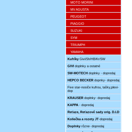
MOTO MORINI
MV AGUSTA
PEUGEOT
PIAGGIO
SUZUKI
SYM
TRIUMPH
YAMAHA
Kufríky
Givi/Sh/HB/Kr/SW
GIVI
doplnky a ostatné
SW-MOTECH
doplnky - dopredaj
HEPCO BECKER
dopnky- dopredaj
Five star-nosiče kufrou, tašky,plexi-
dop
KRAUSER
doplnky- dopredaj
KAPPA
- dopredaj
Reťaze, Reťazové sady orig. D.I.D
Koliečka a rozety JT
-dopredaj
Doplnky
rôzne- dopredaj