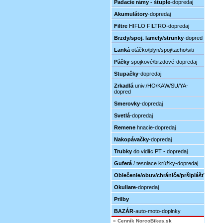
Padacie rámy - štuple
-dopredaj
Akumulátory
-dopredaj
Filtre
HIFLO FILTRO-dopredaj
Brzdy/spoj. lamely/strunky
-dopred
Lanká
otáčko/plyn/spoj/tacho/siti
Páčky
spojkové/brzdové-dopredaj
Stupačky
-dopredaj
Zrkadlá
univ./HO/KAW/SU/YA-
dopred
Smerovky
-dopredaj
Svetlá
-dopredaj
Remene
hnacie-dopredaj
Nakopávačky
-dopredaj
Trubky
do vidlíc PT - dopredaj
Guferá
/ tesniace krúžky-dopredaj
Oblečenie/obuv/chrániče/pršiplášť
Okuliare
-dopredaj
Prilby
BAZÁR
-auto-moto-doplnky
»
Cenník NorcoBikes.sk