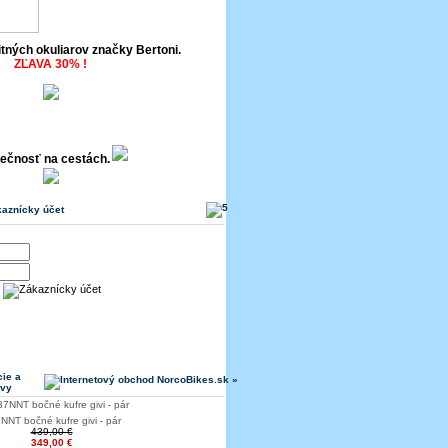
itných okuliarov značky Bertoni.
ZĽAVA 30% !
ečnosť na cestách.
aznícky účet
ie a
avy
NNT bočné kufre givi - pár
439,00 €
349,00 €