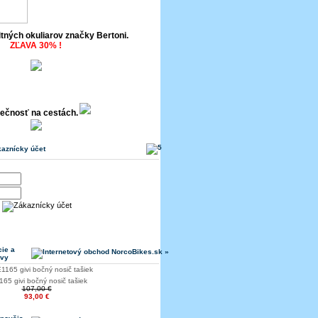
itných okuliarov značky Bertoni.
ZĽAVA 30% !
ečnosť na cestách.
aznícky účet
ie a
avy
65 givi bočný nosič tašiek
107,00 €
93,00 €