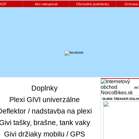
HOP
Ako nakupovať
Obchodné podmienky
Ochrana 
Doplnky
AK
Plexi GIVI univerzálne
DLM36 TREKKER DOLOM
Deflektor / nadstavba na plexi
Givi tašky, brašne, tank vaky
Givi držiaky mobilu / GPS