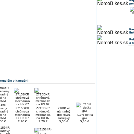
Na
po
P
Pa
lin
Ref
a n
acnejšie v kategórii
645R
rvený
Z715SXR
Z715DXR
Z1891kit
radný
chrómová
chrómová
náhradný
el na
mechanika
mechanika
diel HX01
T10N sieťka
3NML
na HX 07
na HX 07
záslepky
givi
00 €
2,70 €
2,70 €
5,50 €
5,00 €