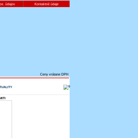
os. údajov
Kontaktné údaje
Ceny vrátane DPH
TUALITY
ITI