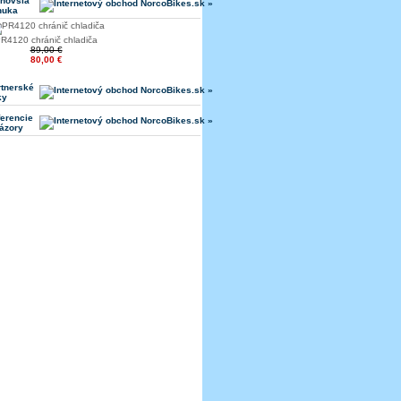
jnovšia
nuka
R4120 chránič chladiča
89,00 €
80,00 €
rtnerské
ky
erencie
ázory