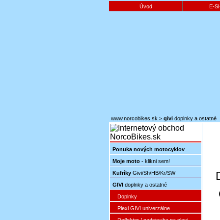
Úvod
E-S
www.norcobikes.sk
>
givi
doplnky a ostatné
Ponuka nových motocyklov
Moje moto
- klikni sem!
Kufríky
Givi/Sh/HB/Kr/SW
GIVI
doplnky a ostatné
Doplnky
Plexi GIVI univerzálne