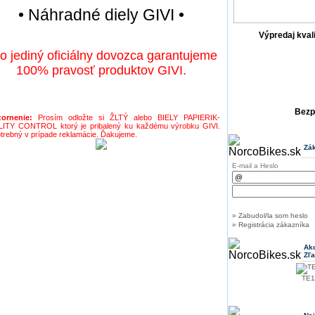
• Náhradné diely GIVI •
Výpredaj kval
o jediný oficiálny dovozca garantujeme
100% pravosť produktov GIVI.
Bezp
ornenie:
Prosím odložte si ŽLTÝ alebo BIELY PAPIERIK-
ITY CONTROL ktorý je pribalený ku každému výrobku GIVI.
trebný v prípade reklamácie. Ďakujeme.
Zák
E-mail a Heslo
» Zabudol/la som heslo
» Registrácia zákazníka
Akc
Zľ
TE11