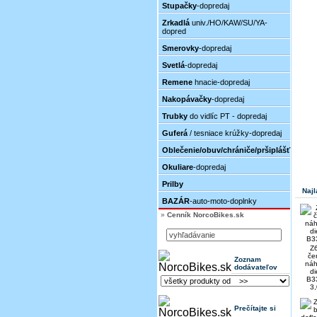
Stupačky
-dopredaj
Zrkadlá
univ./HO/KAW/SU/YA-
dopred
Smerovky
-dopredaj
Svetlá
-dopredaj
Remene
hnacie-dopredaj
Nakopávačky
-dopredaj
Trubky
do vidlíc PT - dopredaj
Guferá
/ tesniace krúžky-dopredaj
Oblečenie/obuv/chrániče/pršiplášť
Okuliare
-dopredaj
Prilby
Najl
BAZÁR
-auto-moto-doplnky
»
Cenník NorcoBikes.sk
Z
če
Zoznam
náh
dodávateľov
di
B3
3,
Prečítajte si