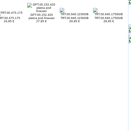
GPT.00.152.420
RT.00.475.175
platna pod Krauser
TRT.00.640.11500/B
TRT.00.640.17500/B
24,95 €
27,95 €
29,95 €
29,95 €