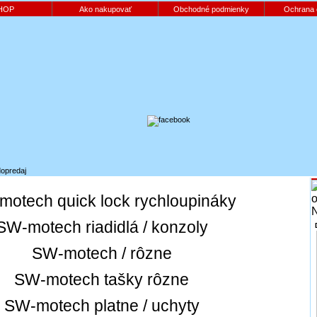
HOP
Ako nakupovať
Obchodné podmienky
Ochrana 
dopredaj
otech quick lock rychloupináky
SW-motech riadidlá / konzoly
SW-motech / rôzne
SW-motech tašky rôzne
SW-motech platne / uchyty