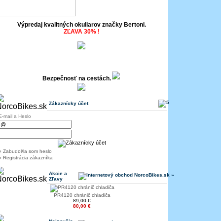
Výpredaj kvalitných okuliarov značky Bertoni.
ZĽAVA 30% !
Bezpečnosť na cestách.
Zákaznícky účet
E-mail a Heslo
» Zabudol/la som heslo
» Registrácia zákazníka
Akcie a
Zľavy
PR4120 chránič chladiča
89,00 €
80,00 €