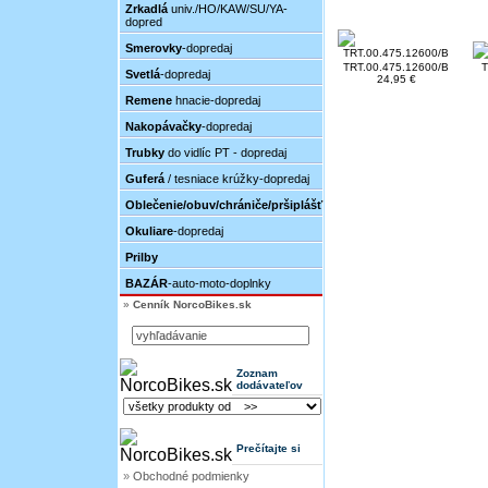
Zrkadlá
univ./HO/KAW/SU/YA-
dopred
Smerovky
-dopredaj
TRT.00.475.12600/B
T
Svetlá
-dopredaj
24,95 €
Remene
hnacie-dopredaj
Nakopávačky
-dopredaj
Trubky
do vidlíc PT - dopredaj
Guferá
/ tesniace krúžky-dopredaj
Oblečenie/obuv/chrániče/pršiplášť
Okuliare
-dopredaj
Prilby
BAZÁR
-auto-moto-doplnky
»
Cenník NorcoBikes.sk
Zoznam
dodávateľov
Prečítajte si
»
Obchodné podmienky