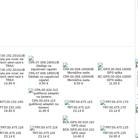
.00.152.20101/B
hyty pre nosic sw
CPA.07.006.18001/B
tech steel rack k
Ddržiak na zapaľovač
CPA.00.006.16000/B
BC.GPS.00.004.10000
TRAX
cigariet
Montážna sada
GPS taška
14,95 €
9,50 €
9,50 €
11,00 €
CPA.00.424.113
guličkový adaptér na
FT.00.152.100.
kameru
TRT.00.475.115
TRT.00.475.170
19,95 €
11,95 €
23,14 €
23,14 €
BCK.GPS.00.010.110
RT.00.475.118
TRT.00.475.116
GPS obal
TRT.00.475.125
23,14 €
23,14 €
14,90 €
24,95 €