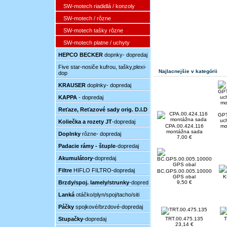
SW-motech riadidlá / konzoly
SW-motech / rôzne
SW-motech tašky rôzne
SW-motech platne / uchyty
HEPCO BECKER
dopnky- dopredaj
Five star-nosiče kufrou, tašky,plexi-
Najlacnejšie v kategórii
dop
KRAUSER
doplnky- dopredaj
KAPPA
- dopredaj
Reťaze, Reťazové sady orig. D.I.D
GPT
uc
Koliečka a rozety JT
-dopredaj
CPA.00.424.116
mo
montážna sada
Doplnky
rôzne- dopredaj
7,00 €
Padacie rámy - štuple
-dopredaj
Akumulátory
-dopredaj
Filtre
HIFLO FILTRO-dopredaj
BC.GPS.00.005.10000
GPS obal
K
Brzdy/spoj. lamely/strunky
-dopred
9,50 €
Lanká
otáčko/plyn/spoj/tacho/siti
Páčky
spojkové/brzdové-dopredaj
Stupačky
-dopredaj
TRT.00.475.135
T
23,14 €