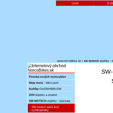
Úvod
E-S
www.norcobikes.sk
>
sw-motech
doplnky - 
SW-m
Ponuka nových motocyklov
Moje moto
- klikni sem!
Kufríky
Givi/Sh/HB/Kr/SW
GIVI
doplnky a ostatné
SW-MOTECH
doplnky - dopredaj
SW-motech quick lock
rychloupináky