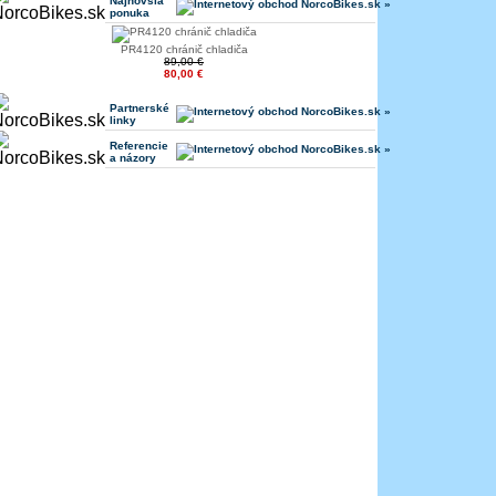
Najnovšia
ponuka
PR4120 chránič chladiča
89,00 €
80,00 €
Partnerské
linky
Referencie
a názory