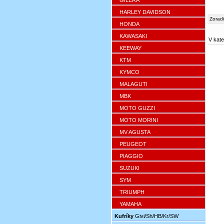
GILERA
HARLEY DAVIDSON
Zoradi
HONDA
KAWASAKI
V kate
KEEWAY
KTM
KYMCO
MALAGUTI
MBK
MOTO GUZZI
MOTO MORINI
MV AGUSTA
PEUGEOT
PIAGGIO
SUZUKI
SYM
TRIUMPH
YAMAHA
Kufríky
Givi/Sh/HB/Kr/SW