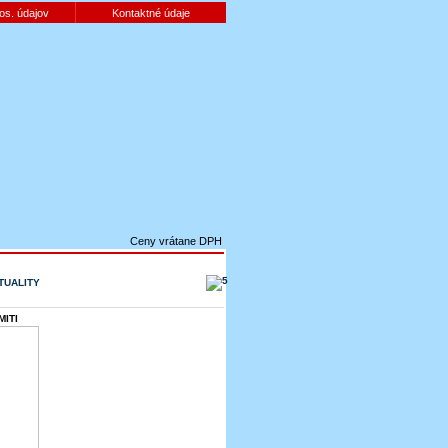
os. údajov
Kontaktné údaje
Ceny vrátane DPH
TUALITY
ITI