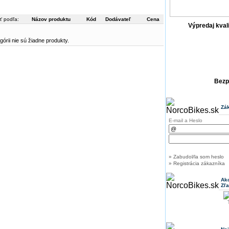
ť podľa:
Názov produktu
Kód
Dodávateľ
Cena
Výpredaj kval
górii nie sú žiadne produkty.
Bezp
Zák
E-mail a Heslo
» Zabudol/la som heslo
» Registrácia zákazníka
Akc
Zľ