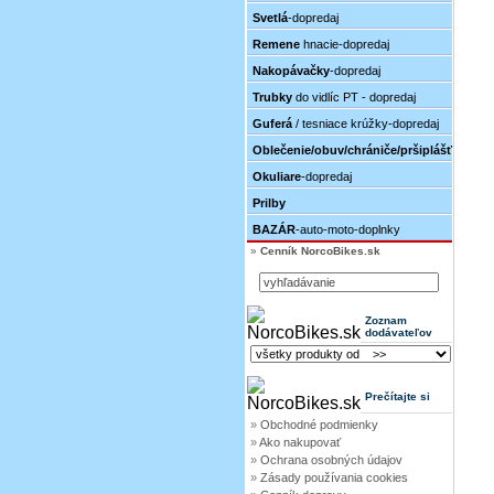
Svetlá
-dopredaj
Remene
hnacie-dopredaj
Nakopávačky
-dopredaj
Trubky
do vidlíc PT - dopredaj
Guferá
/ tesniace krúžky-dopredaj
Oblečenie/obuv/chrániče/pršiplášť
Okuliare
-dopredaj
Prilby
BAZÁR
-auto-moto-doplnky
»
Cenník NorcoBikes.sk
Zoznam
dodávateľov
Prečítajte si
»
Obchodné podmienky
»
Ako nakupovať
»
Ochrana osobných údajov
»
Zásady používania cookies