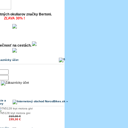
itných okuliarov značky Bertoni.
ZĽAVA 30% !
ečnosť na cestách.
aznícky účet
ie a
avy
TN5128 kryt motora givi
219,00 €
199,00 €