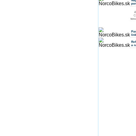
Na
po
4
C
tov
Pa
lin
Ref
a n