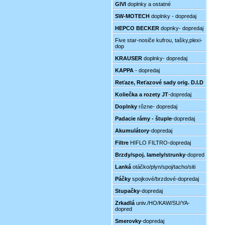
GIVI
doplnky a ostatné
SW-MOTECH
doplnky - dopredaj
HEPCO BECKER
dopnky- dopredaj
Five star-nosiče kufrou, tašky,plexi-
dop
KRAUSER
doplnky- dopredaj
KAPPA
- dopredaj
Reťaze, Reťazové sady orig. D.I.D
Koliečka a rozety JT
-dopredaj
Doplnky
rôzne- dopredaj
Padacie rámy - štuple
-dopredaj
Akumulátory
-dopredaj
Filtre
HIFLO FILTRO-dopredaj
Brzdy/spoj. lamely/strunky
-dopred
Lanká
otáčko/plyn/spoj/tacho/siti
Páčky
spojkové/brzdové-dopredaj
Stupačky
-dopredaj
Zrkadlá
univ./HO/KAW/SU/YA-
dopred
Smerovky
-dopredaj