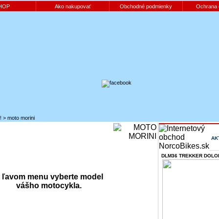
HOP
Ako nakupovať
Obchodné podmienky
Ochrana 
!
>
moto morini
AK
DLM36 TREKKER DOLOM
 ľavom menu vyberte model
vášho motocykla.