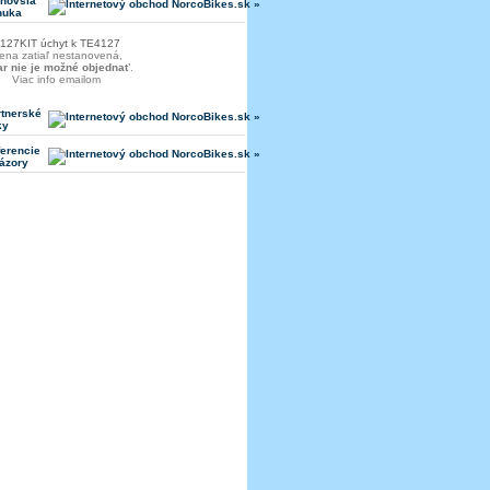
jnovšia
nuka
127KIT úchyt k TE4127
ena zatiaľ nestanovená,
ar nie je možné objednať
.
Viac info emailom
rtnerské
ky
erencie
ázory