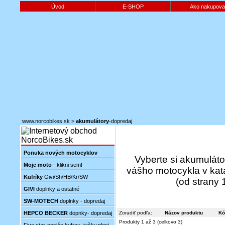
Úvod
E-SHOP
Ako nakupova
www.norcobikes.sk
>
akumulátory
-dopredaj
Ponuka nových motocyklov
Vyberte si akumuláto
Moje moto
- klikni sem!
vášho motocykla v
kat
Kufríky
Givi/Sh/HB/Kr/SW
(od strany 
GIVI
doplnky a ostatné
SW-MOTECH
doplnky - dopredaj
HEPCO BECKER
dopnky- dopredaj
Zoradiť podľa:
Názov produktu
Kó
Produkty 1 až 3 (celkovo 3)