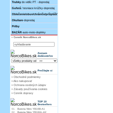
Trubky
do vidlíc PT - dopredaj
Guferá
/ tesniace krúžky-dopredaj
Oblečenie/obuv/chrániče/pršiplášť
Okuliare
-dopredaj
Prilby
BAZÁR
-auto-moto-doplnky
»
Cenník NorcoBikes.sk
Zoznam
dodávateľov
Prečítajte si
»
Obchodné podmienky
»
Ako nakupovať
»
Ochrana osobných údajov
»
Zásady používania cookies
»
Cenník dopravy
TOP 10
Bestsellers
01.
Bateria Nitro YB16B-A1
02.
Bateria Nitro YB16AL-A2