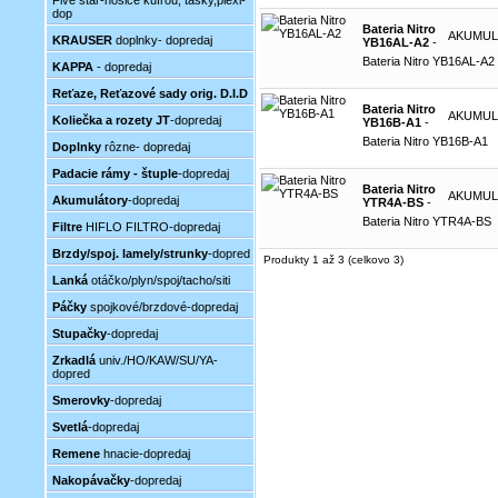
Five star-nosiče kufrou, tašky,plexi-
dop
Bateria Nitro
AKUMU
KRAUSER
doplnky- dopredaj
YB16AL-A2
-
Bateria Nitro YB16AL-A2
KAPPA
- dopredaj
Reťaze, Reťazové sady orig. D.I.D
Bateria Nitro
AKUMU
Koliečka a rozety JT
-dopredaj
YB16B-A1
-
Bateria Nitro YB16B-A1
Doplnky
rôzne- dopredaj
Padacie rámy - štuple
-dopredaj
Bateria Nitro
AKUMU
Akumulátory
-dopredaj
YTR4A-BS
-
Bateria Nitro YTR4A-BS
Filtre
HIFLO FILTRO-dopredaj
Brzdy/spoj. lamely/strunky
-dopred
Produkty 1 až 3 (celkovo 3)
Lanká
otáčko/plyn/spoj/tacho/siti
Páčky
spojkové/brzdové-dopredaj
Stupačky
-dopredaj
Zrkadlá
univ./HO/KAW/SU/YA-
dopred
Smerovky
-dopredaj
Svetlá
-dopredaj
Remene
hnacie-dopredaj
Nakopávačky
-dopredaj