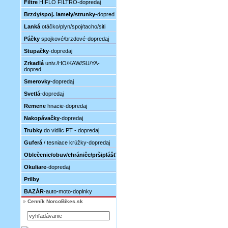
Filtre
HIFLO FILTRO-dopredaj
Brzdy/spoj. lamely/strunky
-dopred
Lanká
otáčko/plyn/spoj/tacho/siti
Páčky
spojkové/brzdové-dopredaj
Stupačky
-dopredaj
Zrkadlá
univ./HO/KAW/SU/YA-
dopred
Smerovky
-dopredaj
Svetlá
-dopredaj
Remene
hnacie-dopredaj
Nakopávačky
-dopredaj
Trubky
do vidlíc PT - dopredaj
Guferá
/ tesniace krúžky-dopredaj
Oblečenie/obuv/chrániče/pršiplášť
Okuliare
-dopredaj
Prilby
BAZÁR
-auto-moto-doplnky
»
Cenník NorcoBikes.sk