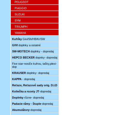
PEUGEOT
PIAGGIO
SUZUKI
SYM
TRIUMPH
YAMAHA
Kufríky
Givi/Sh/HB/Kr/SW
GIVI
doplnky a ostatné
SW-MOTECH
doplnky - dopredaj
HEPCO BECKER
dopnky- dopredaj
Five star-nosiče kufrou, tašky,plexi-
dop
KRAUSER
doplnky- dopredaj
KAPPA
- dopredaj
Reťaze, Reťazové sady orig. D.I.D
Koliečka a rozety JT
-dopredaj
Doplnky
rôzne- dopredaj
Padacie rámy - štuple
-dopredaj
Akumulátory
-dopredaj