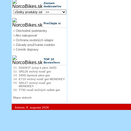
Zoznam
dodávateľov
Prečítajte si
»
Obchodné podmienky
»
Ako nakupovať
»
Ochrana osobných údajov
»
Zásady používania cookies
»
Cenník dopravy
TOP 10
Bestsellers
01.
D340KIT úchyt k plexi 340D
02.
SR126 vrchný nosič givi
03.
340D dymové plexi givi
04.
E710 vrchný nosič givi MONOKEY
05.
SR127 vrchný nosič givi
MONOKEY
06.
T750 nosič bočných tašiek givi
Mapa stránok
Sobota, 8. augusta 2026