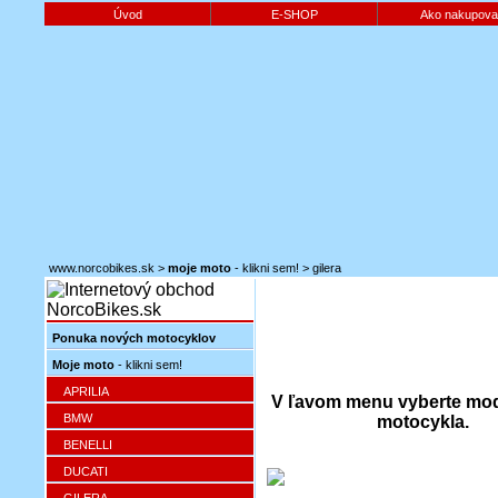
Úvod
E-SHOP
Ako nakupova
www.norcobikes.sk
>
moje moto
- klikni sem!
>
gilera
Ponuka nových motocyklov
Moje moto
- klikni sem!
APRILIA
V ľavom menu vyberte mo
BMW
motocykla.
BENELLI
DUCATI