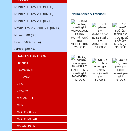
GILERA
Runner 50-125-180 (99-00)
Runner 50-125-200 (04-05)
Najlacnejšie v kategórii
Runner 50-125-200 (06-15)
Nexus 125-250-300-500 (06-14)
E710M
Nexus 500 (05)
vrchný nosič
E681 platňa
T750 nosič
givi
givi
bočných
Fuoco 500 (07-14)
MONOLOCK
MONOLOCK
tašiek givi
25,00 €
31,00 €
33,00 €
GP800 (08-14)
HARLEY DAVIDSON
HONDA
KAWASAKI
E710 vrchný
SR125
340D
nosič givi
vrchný nosič
dymové plexi
MONOKEY
givi
givi
KEEWAY
42,00 €
53,00 €
79,90 €
KTM
KYMCO
MALAGUTI
MBK
MOTO GUZZI
MOTO MORINI
MV AGUSTA