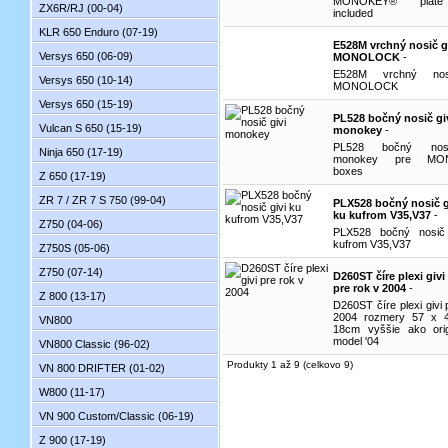
MONOKEY® plat
ZX6R/RJ (00-04)
included
KLR 650 Enduro (07-19)
E528M vrchný nosič g
Versys 650 (06-09)
MONOLOCK
-
E528M vrchný nos
Versys 650 (10-14)
MONOLOCK
Versys 650 (15-19)
PL528 bočný nosič gi
Vulcan S 650 (15-19)
monokey
-
PL528 bočný nosi
Ninja 650 (17-19)
monokey pre MO
boxes
Z 650 (17-19)
ZR 7 / ZR 7 S 750 (99-04)
PLX528 bočný nosič g
ku kufrom V35,V37
-
Z750 (04-06)
PLX528 bočný nosič
kufrom V35,V37
Z750S (05-06)
Z750 (07-14)
D260ST číre plexi givi
pre rok v 2004
-
Z 800 (13-17)
D260ST číre plexi givi 
2004 rozmery 57 x 
VN800
18cm vyššie ako orig
model '04
VN800 Classic (96-02)
Produkty 1 až 9 (celkovo 9)
VN 800 DRIFTER (01-02)
W800 (11-17)
VN 900 Custom/Classic (06-19)
Z 900 (17-19)