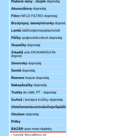
Padacie rámy - štuple
-dopredaj
Akumulátory
-dopredaj
Filtre
HIFLO FILTRO-dopredaj
Brzdy/spoj. lamely/strunky
-dopred
Lanká
otáčko/plyn/spoj/tacho/siti
Páčky
spojkové/brzdové-dopredaj
Stupačky
-dopredaj
Zrkadlá
univ./HO/KAW/SU/YA-
dopred
Smerovky
-dopredaj
Svetlá
-dopredaj
Remene
hnacie-dopredaj
Nakopávačky
-dopredaj
Trubky
do vidlíc PT - dopredaj
Guferá
/ tesniace krúžky-dopredaj
Oblečenie/obuv/chrániče/pršiplášť
Okuliare
-dopredaj
Prilby
BAZÁR
-auto-moto-doplnky
»
Cenník NorcoBikes.sk