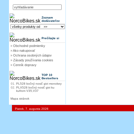
Zoznam
dodávateľov
Prečítajte si
»
Obchodné podmienky
»
Ako nakupovať
»
Ochrana osobných údajov
»
Zásady používania cookies
»
Cenník dopravy
TOP 10
Bestsellers
01.
PL528 bočný nosič givi monokey
02.
PLX528 bočný nosič givi ku
kufrom V35,V37
Mapa stránok
Piatok, 7. augusta 2026