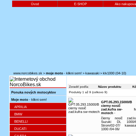
Úvod
E-SHOP
Ako nakupova
www.norcobikes.sk
>
moje moto
- klikni sem!
>
kawasaki
>
klv1000 (04-10)
Zoradiť podľa:
Názov produktu
K
Ponuka nových motocyklov
Produkty 1 až 9 (celkovo 9)
Moje moto
- klikni sem!
GPT.05.293.15000/B
cierny nosič
APRILIA
zad.kufra sw-
motech
-
BMW
čierny nosič zad.k
BENELLI
Suzuki DL 1000/
Strom/02-07/ kawas
DUCATI
1000 /04-06/