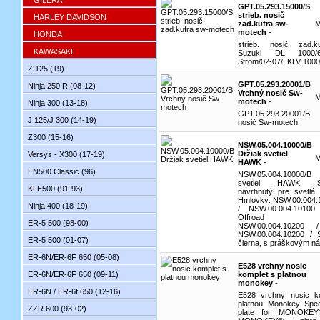
GILERA
GPT.05.293.15000/S
strieb. nosič
HARLEY DAVIDSON
zad.kufra sw-
motech
-
HONDA
strieb. nosič zad.
KAWASAKI
Suzuki DL 1000/
Strom/02-07/, KLV 1000
Z 125 (19)
GPT.05.293.20001/B
Ninja 250 R (08-12)
Vrchný nosič Sw-
motech
-
Ninja 300 (13-18)
GPT.05.293.20001/B
J 125/J 300 (14-19)
nosič Sw-motech
Z300 (15-16)
NSW.05.004.10000/B
Držiak svetiel
Versys - X300 (17-19)
HAWK
-
EN500 Classic (96)
NSW.05.004.10000/B
svetiel HAWK Špe
KLE500 (91-93)
navrhnutý pre svetl
Hmlovky: NSW.00.004.1
Ninja 400 (18-19)
/ NSW.00.004.1010
Offroad sv
ER-5 500 (98-00)
NSW.00.004.10200
NSW.00.004.10200 / 
ER-5 500 (01-07)
čierna, s práškovým n
ER-6N/ER-6F 650 (05-08)
E528 vrchny nosic
ER-6N/ER-6F 650 (09-11)
komplet s platnou
monokey
-
ER-6N / ER-6f 650 (12-16)
E528 vrchny nosic k
platnou Monokey Speci
ZZR 600 (93-02)
plate for MONOKEY