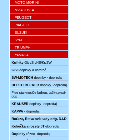
MOTO MORINI
MV AGUSTA
PEUGEOT
PIAGGIO
SUZUKI
SYM
TRIUMPH
YAMAHA
Kufríky
Givi/Sh/HB/Kr/SW
GIVI
doplnky a ostatné
SW-MOTECH
doplnky - dopredaj
HEPCO BECKER
dopnky- dopredaj
Five star-nosiče kufrou, tašky,plexi-
dop
KRAUSER
doplnky- dopredaj
KAPPA
- dopredaj
Reťaze, Reťazové sady orig. D.I.D
Koliečka a rozety JT
-dopredaj
Doplnky
rôzne- dopredaj