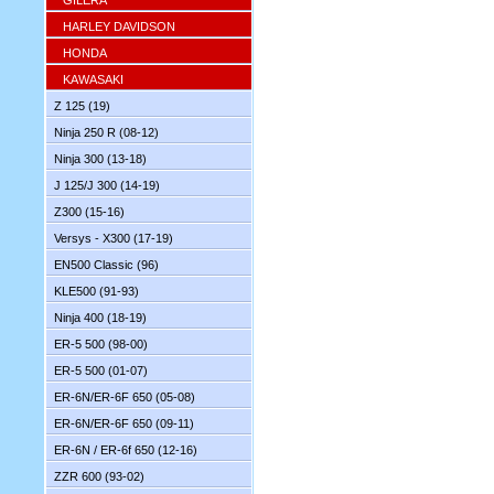
GILERA
HARLEY DAVIDSON
HONDA
KAWASAKI
Z 125 (19)
Ninja 250 R (08-12)
Ninja 300 (13-18)
J 125/J 300 (14-19)
Z300 (15-16)
Versys - X300 (17-19)
EN500 Classic (96)
KLE500 (91-93)
Ninja 400 (18-19)
ER-5 500 (98-00)
ER-5 500 (01-07)
ER-6N/ER-6F 650 (05-08)
ER-6N/ER-6F 650 (09-11)
ER-6N / ER-6f 650 (12-16)
ZZR 600 (93-02)