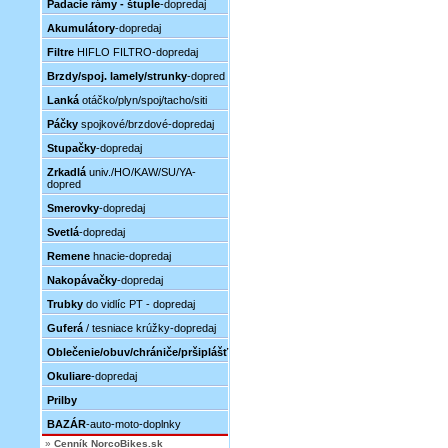
Padacie rámy - štuple
-dopredaj
Akumulátory
-dopredaj
Filtre
HIFLO FILTRO-dopredaj
Brzdy/spoj. lamely/strunky
-dopred
Lanká
otáčko/plyn/spoj/tacho/siti
Páčky
spojkové/brzdové-dopredaj
Stupačky
-dopredaj
Zrkadlá
univ./HO/KAW/SU/YA-
dopred
Smerovky
-dopredaj
Svetlá
-dopredaj
Remene
hnacie-dopredaj
Nakopávačky
-dopredaj
Trubky
do vidlíc PT - dopredaj
Guferá
/ tesniace krúžky-dopredaj
Oblečenie/obuv/chrániče/pršiplášť
Okuliare
-dopredaj
Prilby
BAZÁR
-auto-moto-doplnky
»
Cenník NorcoBikes.sk