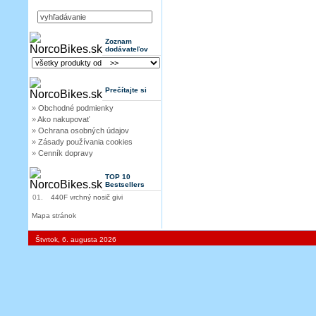
Zoznam
dodávateľov
Prečítajte si
»
Obchodné podmienky
»
Ako nakupovať
»
Ochrana osobných údajov
»
Zásady používania cookies
»
Cenník dopravy
TOP 10
Bestsellers
01.
440F vrchný nosič givi
Mapa stránok
Štvrtok, 6. augusta 2026