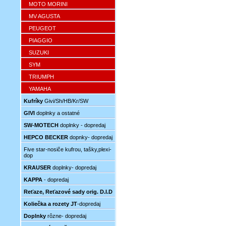
MOTO MORINI
MV AGUSTA
PEUGEOT
PIAGGIO
SUZUKI
SYM
TRIUMPH
YAMAHA
Kufríky
Givi/Sh/HB/Kr/SW
GIVI
doplnky a ostatné
SW-MOTECH
doplnky - dopredaj
HEPCO BECKER
dopnky- dopredaj
Five star-nosiče kufrou, tašky,plexi-
dop
KRAUSER
doplnky- dopredaj
KAPPA
- dopredaj
Reťaze, Reťazové sady orig. D.I.D
Koliečka a rozety JT
-dopredaj
Doplnky
rôzne- dopredaj