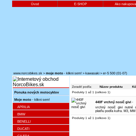
Úvod
E-SHOP
Ako nakupova
www.norcobikes.sk
>
moje moto
- klikni sem!
>
kawasaki
>
er-5 500 (01-07)
Zoradiť podľa:
Názov produktu
Kó
Ponuka nových motocyklov
Produkty 1 až 1 (celkovo 1)
Moje moto
- klikni sem!
440F vrchný nosič givi
-
APRILIA
vrchný nosič givi nutné 
platňu podľa kufra. M3, MM
BMW
Produkty 1 až 1 (celkovo 1)
BENELLI
DUCATI