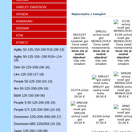
GILERA
HARLEY DAVIDSON
HONDA
Najlacnejšie v kategórii
KAWASAKI
KEEWAY
SR6101
D6101ST
vrchný nosič
E139 vrchný
KTM
plexi čire
givi
nosič givi
turistické givi
MONOLOCK®
MONOLOCK
KYMCO
Cena zatiaľ
Cena zatiaľ
Cena zatiaľ
nestanovená,
nestanovená,
nestanovená
Agility 50-125-150-200 R16 (08-13)
tovar nie je
tovar nie je
tovar nie je
možné
možné
možné
Agility 50-125-150--200 R16+ (14-
objednať
.
objednať
.
objednať
.
18)
Viac info
Viac info
Viac info
emailom
emailom
emailom
Dink 50-125-200i (06-16)
Like 125-150 (17-18)
People 50-125-150 (01-13)
SR6107 givi
SR92M vrchn
Iike 50-125-200i (09-16)
A137A úchyt
zadný nosič
nosič givi
givi
kufra.
MONOLOC
B&W 125-150 (00-06)
29,00 €
36,00 €
38,00 €
People S 50-125-200 (05-15)
People GTi 125-200-300 (10-18)
SR6108
vrchný nosič
A134A úchyt
SR90 vrchn
Downtown 125i-200i-300i (09-17)
givi
givi
nosič givi
43,00 €
37,50 €
52,00 €
Downtown ABS 125i/350i (15-18)
Jager 125-200 i (06-09)