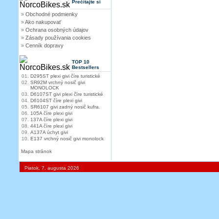
Prečítajte si
»
Obchodné podmienky
»
Ako nakupovať
»
Ochrana osobných údajov
»
Zásady používania cookies
»
Cenník dopravy
TOP 10
Bestsellers
01.
D295ST plexi givi číre turistické
02.
SR92M vrchný nosič givi
MONOLOCK
03.
D6107ST givi plexi číre turistické
04.
D6104ST číre plexi givi
05.
SR6107 givi zadný nosič kufra.
06.
105A číre plexi givi
07.
137A číre plexi givi
08.
441A číre plexi givi
09.
A137A úchyt givi
10.
E137 vrchný nosič givi monolock
Mapa stránok
Piatok, 7. augusta 2026