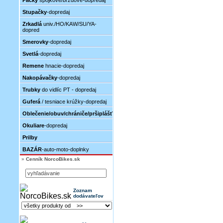
Páčky
spojkové/brzdové-dopredaj
Stupačky
-dopredaj
Zrkadlá
univ./HO/KAW/SU/YA-
dopred
Smerovky
-dopredaj
Svetlá
-dopredaj
Remene
hnacie-dopredaj
Nakopávačky
-dopredaj
Trubky
do vidlíc PT - dopredaj
Guferá
/ tesniace krúžky-dopredaj
Oblečenie/obuv/chrániče/pršiplášť
Okuliare
-dopredaj
Prilby
BAZÁR
-auto-moto-doplnky
»
Cenník NorcoBikes.sk
Zoznam
dodávateľov