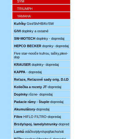
SYM
TRIUMPH
YAMAHA
Kufríky
Givi/Sh/HB/Kr/SW
GIVI
doplnky a ostatné
SW-MOTECH
doplnky - dopredaj
HEPCO BECKER
dopnky- dopredaj
Five star-nosiče kufrou, tašky,plexi-
dop
KRAUSER
doplnky- dopredaj
KAPPA
- dopredaj
Reťaze, Reťazové sady orig. D.I.D
Koliečka a rozety JT
-dopredaj
Doplnky
rôzne- dopredaj
Padacie rámy - štuple
-dopredaj
Akumulátory
-dopredaj
Filtre
HIFLO FILTRO-dopredaj
Brzdy/spoj. lamely/strunky
-dopred
Lanká
otáčko/plyn/spoj/tacho/siti