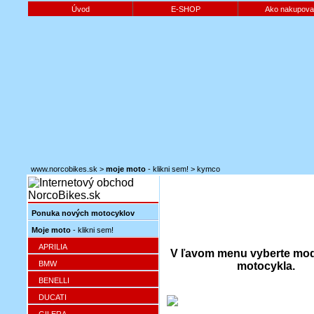
Úvod
E-SHOP
Ako nakupova
www.norcobikes.sk
>
moje moto
- klikni sem!
>
kymco
Ponuka nových motocyklov
Moje moto
- klikni sem!
APRILIA
V ľavom menu vyberte mod
BMW
motocykla.
BENELLI
DUCATI