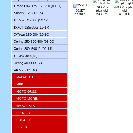
Grand Dink 125-150-250 (00-07)
137A číre
441A číre ple
292DT
plexi givi
givi
Super 8 125 (13-15)
56,90 €
63,00 €
49,00 €
G-Dink 125-300 (12-17)
K-XCT 125i-300i (13-17)
X-Town 125-300 (16-18)
Xciting 250-300-500 (05-09)
Xciting 300i-500i R (09-14)
G-Dink 300 (18)
Xciting 400i (13-17)
AK 550 (17-18 )
MALAGUTI
MBK
MOTO GUZZI
MOTO MORINI
MV AGUSTA
PEUGEOT
PIAGGIO
SUZUKI