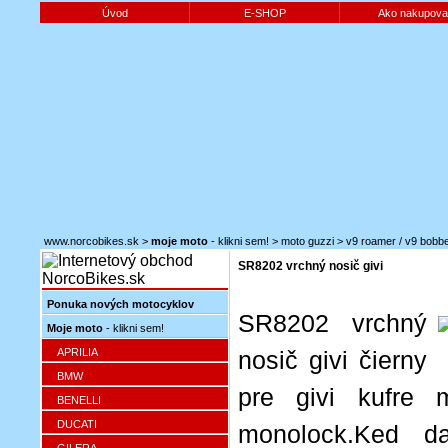
Úvod
E-SHOP
Ako nakupova
www.norcobikes.sk
>
moje moto
- klikni sem!
>
moto guzzi
>
v9 roamer / v9 bobbe
SR8202 vrchný nosič givi
Ponuka nových motocyklov
SR8202 vrchný
Moje moto
- klikni sem!
APRILIA
nosič givi čierny
BMW
pre givi kufre 
BENELLI
DUCATI
monolock.Ked da