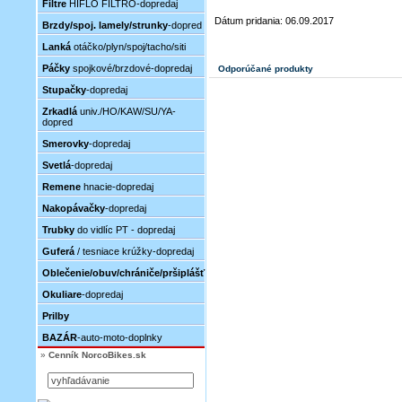
Filtre
HIFLO FILTRO-dopredaj
Dátum pridania: 06.09.2017
Brzdy/spoj. lamely/strunky
-dopred
Lanká
otáčko/plyn/spoj/tacho/siti
Páčky
spojkové/brzdové-dopredaj
Odporúčané produkty
Stupačky
-dopredaj
Zrkadlá
univ./HO/KAW/SU/YA-
dopred
Smerovky
-dopredaj
Svetlá
-dopredaj
Remene
hnacie-dopredaj
Nakopávačky
-dopredaj
Trubky
do vidlíc PT - dopredaj
Guferá
/ tesniace krúžky-dopredaj
Oblečenie/obuv/chrániče/pršiplášť
Okuliare
-dopredaj
Prilby
BAZÁR
-auto-moto-doplnky
»
Cenník NorcoBikes.sk