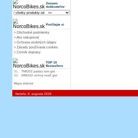
Zoznam
dodávateľov
Prečítajte si
»
Obchodné podmienky
»
Ako nakupovať
»
Ochrana osobných údajov
»
Zásady používania cookies
»
Cenník dopravy
TOP 10
Bestsellers
01.
TN8202 padaci ram givi
02.
SR8202 vrchný nosič givi
Mapa stránok
Nedeľa, 9. augusta 2026