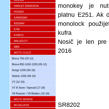
GILERA
monokey je nut
HARLEY DAVIDSON
HONDA
platnu E251. Ak d
KAWASAKI
monolock použije
KEEWAY
KTM
kufra
KYMCO
Nosič je len pr
MALAGUTI
MBK
2016
MOTO GUZZI
Breva 750 (03-12)
Breva 850-1100-1200 (05-12)
Norge 1200 (06-16)
Stelvio 1200 (08-16)
V7 (12-16)
V7 III Sone / Special (17-18)
V9 Roamer / V9 Bobber (16-18)
MOTO MORINI
SR8202
MV AGUSTA