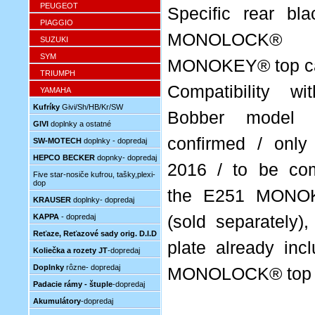
PEUGEOT
Specific rear bla
PIAGGIO
MONOLOC
SUZUKI
SYM
MONOKEY® top c
TRIUMPH
Compatibility w
YAMAHA
Kufríky
Givi/Sh/HB/Kr/SW
Bobber model
GIVI
doplnky a ostatné
confirmed / only 
SW-MOTECH
doplnky - dopredaj
HEPCO BECKER
dopnky- dopredaj
2016 / to be co
Five star-nosiče kufrou, tašky,plexi-
dop
the E251 MONOK
KRAUSER
doplnky- dopredaj
KAPPA
- dopredaj
(sold separately),
Reťaze, Reťazové sady orig. D.I.D
plate already inc
Koliečka a rozety JT
-dopredaj
Doplnky
rôzne- dopredaj
MONOLOCK® top 
Padacie rámy - štuple
-dopredaj
Akumulátory
-dopredaj