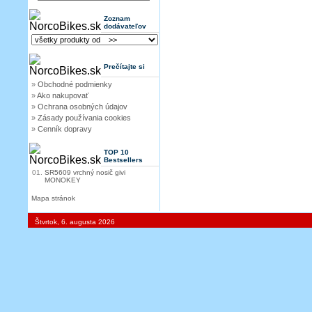
Zoznam
dodávateľov
Prečítajte si
»
Obchodné podmienky
»
Ako nakupovať
»
Ochrana osobných údajov
»
Zásady používania cookies
»
Cenník dopravy
TOP 10
Bestsellers
01.
SR5609 vrchný nosič givi
MONOKEY
Mapa stránok
Štvrtok, 6. augusta 2026