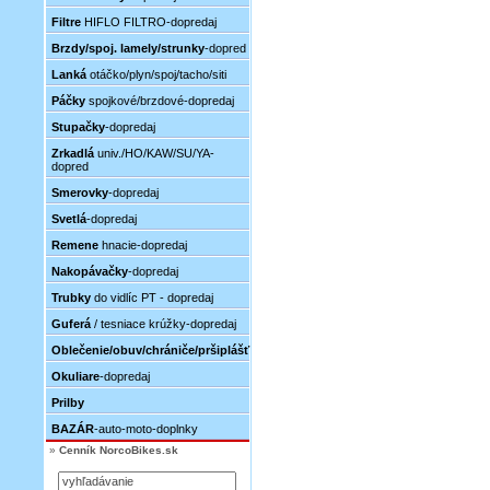
Filtre
HIFLO FILTRO-dopredaj
Brzdy/spoj. lamely/strunky
-dopred
Lanká
otáčko/plyn/spoj/tacho/siti
Páčky
spojkové/brzdové-dopredaj
Stupačky
-dopredaj
Zrkadlá
univ./HO/KAW/SU/YA-
dopred
Smerovky
-dopredaj
Svetlá
-dopredaj
Remene
hnacie-dopredaj
Nakopávačky
-dopredaj
Trubky
do vidlíc PT - dopredaj
Guferá
/ tesniace krúžky-dopredaj
Oblečenie/obuv/chrániče/pršiplášť
Okuliare
-dopredaj
Prilby
BAZÁR
-auto-moto-doplnky
»
Cenník NorcoBikes.sk