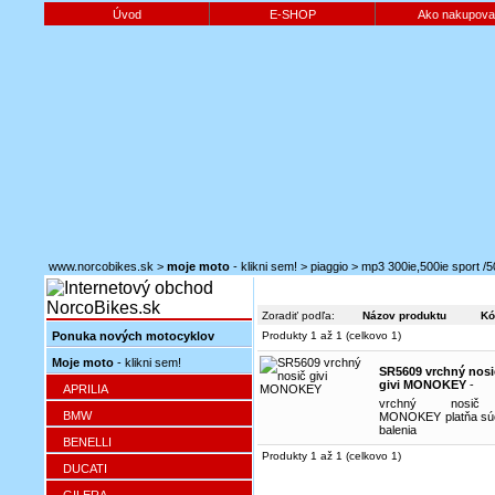
Úvod
E-SHOP
Ako nakupova
www.norcobikes.sk
>
moje moto
- klikni sem!
>
piaggio
>
mp3 300ie,500ie sport /5
Zoradiť podľa:
Názov produktu
Kó
Ponuka nových motocyklov
Produkty 1 až 1 (celkovo 1)
Moje moto
- klikni sem!
SR5609 vrchný nosi
givi MONOKEY
-
APRILIA
vrchný nosič
BMW
MONOKEY platňa sú
balenia
BENELLI
Produkty 1 až 1 (celkovo 1)
DUCATI