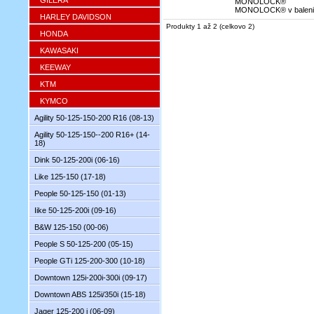
GILERA
MONOLOCK® pl
MONOLOCK® v baleni
HARLEY DAVIDSON
Produkty 1 až 2 (celkovo 2)
HONDA
KAWASAKI
KEEWAY
KTM
KYMCO
Agility 50-125-150-200 R16 (08-13)
Agility 50-125-150--200 R16+ (14-
18)
Dink 50-125-200i (06-16)
Like 125-150 (17-18)
People 50-125-150 (01-13)
Iike 50-125-200i (09-16)
B&W 125-150 (00-06)
People S 50-125-200 (05-15)
People GTi 125-200-300 (10-18)
Downtown 125i-200i-300i (09-17)
Downtown ABS 125i/350i (15-18)
Jager 125-200 i (06-09)