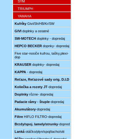
SYM
TRIUMPH
YAMAHA
Kufríky
Givi/Sh/HB/Kr/SW
GIVI
doplnky a ostatné
SW-MOTECH
doplnky - dopredaj
HEPCO BECKER
dopnky- dopredaj
Five star-nosiče kufrou, tašky,plexi-
dop
KRAUSER
doplnky- dopredaj
KAPPA
- dopredaj
Reťaze, Reťazové sady orig. D.I.D
Koliečka a rozety JT
-dopredaj
Doplnky
rôzne- dopredaj
Padacie rámy - štuple
-dopredaj
Akumulátory
-dopredaj
Filtre
HIFLO FILTRO-dopredaj
Brzdy/spoj. lamely/strunky
-dopred
Lanká
otáčko/plyn/spoj/tacho/siti