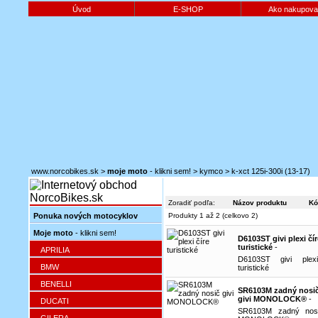
Úvod
E-SHOP
Ako nakupova
www.norcobikes.sk
>
moje moto
- klikni sem!
>
kymco
>
k-xct 125i-300i (13-17)
Zoradiť podľa:
Názov produktu
Kó
Ponuka nových motocyklov
Produkty 1 až 2 (celkovo 2)
Moje moto
- klikni sem!
D6103ST givi plexi čír
turistické
-
APRILIA
D6103ST givi plex
BMW
turistické
BENELLI
SR6103M zadný nosi
givi MONOLOCK®
-
DUCATI
SR6103M zadný nosi