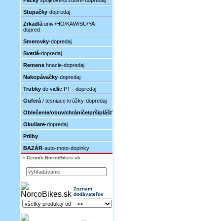
Páčky
spojkové/brzdové-dopredaj
Stupačky
-dopredaj
Zrkadlá
univ./HO/KAW/SU/YA-
dopred
Smerovky
-dopredaj
Svetlá
-dopredaj
Remene
hnacie-dopredaj
Nakopávačky
-dopredaj
Trubky
do vidlíc PT - dopredaj
Guferá
/ tesniace krúžky-dopredaj
Oblečenie/obuv/chrániče/pršiplášť
Okuliare
-dopredaj
Prilby
BAZÁR
-auto-moto-doplnky
»
Cenník NorcoBikes.sk
Zoznam
dodávateľov