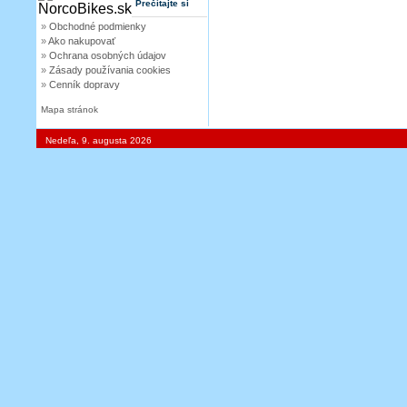
Prečítajte si
»
Obchodné podmienky
»
Ako nakupovať
»
Ochrana osobných údajov
»
Zásady používania cookies
»
Cenník dopravy
Mapa stránok
Nedeľa, 9. augusta 2026