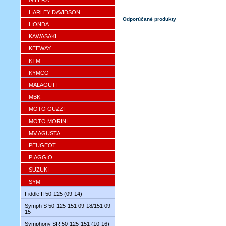
GILERA
HARLEY DAVIDSON
Odporúčané produkty
HONDA
KAWASAKI
KEEWAY
KTM
KYMCO
MALAGUTI
MBK
MOTO GUZZI
MOTO MORINI
MV AGUSTA
PEUGEOT
PIAGGIO
SUZUKI
SYM
Fiddle II 50-125 (09-14)
Symph S 50-125-151 09-18/151 09-
15
Symphony SR 50-125-151 (10-16)