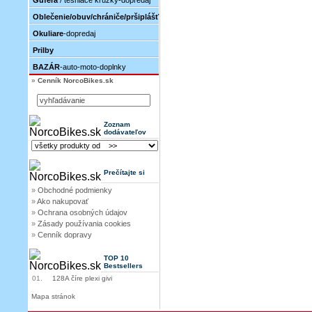
Guferá
/ tesniace krúžky-dopredaj
Oblečenie/obuv/chrániče/pršiplášť
Okuliare
-dopredaj
Prilby
BAZÁR
-auto-moto-doplnky
»
Cenník NorcoBikes.sk
Zoznam
dodávateľov
Prečítajte si
»
Obchodné podmienky
»
Ako nakupovať
»
Ochrana osobných údajov
»
Zásady používania cookies
»
Cenník dopravy
TOP 10
Bestsellers
01.
128A číre plexi givi
Mapa stránok