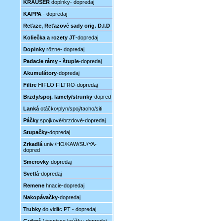
KRAUSER
doplnky- dopredaj
KAPPA
- dopredaj
Reťaze, Reťazové sady orig. D.I.D
Koliečka a rozety JT
-dopredaj
Doplnky
rôzne- dopredaj
Padacie rámy - štuple
-dopredaj
Akumulátory
-dopredaj
Filtre
HIFLO FILTRO-dopredaj
Brzdy/spoj. lamely/strunky
-dopred
Lanká
otáčko/plyn/spoj/tacho/siti
Páčky
spojkové/brzdové-dopredaj
Stupačky
-dopredaj
Zrkadlá
univ./HO/KAW/SU/YA-
dopred
Smerovky
-dopredaj
Svetlá
-dopredaj
Remene
hnacie-dopredaj
Nakopávačky
-dopredaj
Trubky
do vidlíc PT - dopredaj