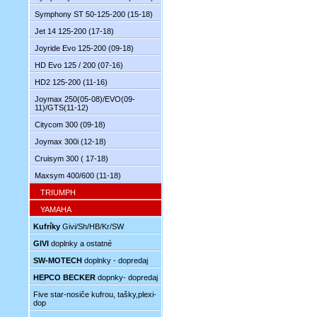
Symphony ST 50-125-200 (15-18)
Jet 14 125-200 (17-18)
Joyride Evo 125-200 (09-18)
HD Evo 125 / 200 (07-16)
HD2 125-200 (11-16)
Joymax 250(05-08)/EVO(09-
11)/GTS(11-12)
Citycom 300 (09-18)
Joymax 300i (12-18)
Cruisym 300 ( 17-18)
Maxsym 400/600 (11-18)
TRIUMPH
YAMAHA
Kufríky
Givi/Sh/HB/Kr/SW
GIVI
doplnky a ostatné
SW-MOTECH
doplnky - dopredaj
HEPCO BECKER
dopnky- dopredaj
Five star-nosiče kufrou, tašky,plexi-
dop