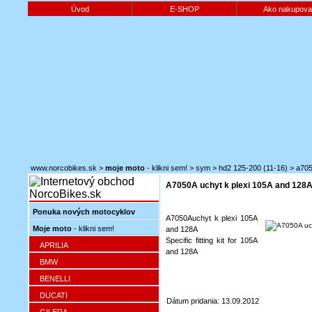
Úvod
E-SHOP
Ako nakupova
www.norcobikes.sk
>
moje moto
- klikni sem!
>
sym
>
hd2 125-200 (11-16)
>
a705
A7050A uchyt k plexi 105A and 128
Ponuka nových motocyklov
A7050Auchyt k plexi 105A
Moje moto
- klikni sem!
and 128A
Specific fitting kit for 105A
APRILIA
and 128A
BMW
BENELLI
DUCATI
Dátum pridania: 13.09.2012