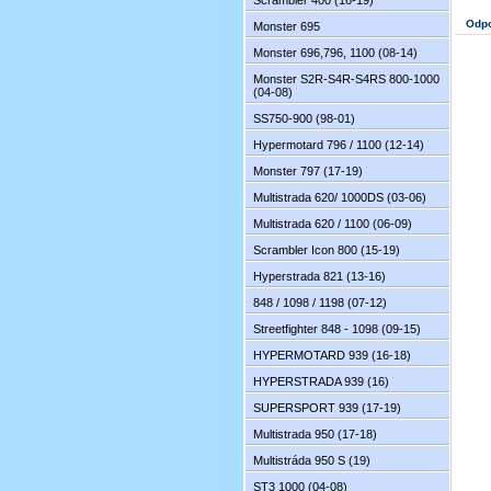
Scrambler 400 (16-19)
Odpo
Monster 695
Monster 696,796, 1100 (08-14)
Monster S2R-S4R-S4RS 800-1000
(04-08)
SS750-900 (98-01)
Hypermotard 796 / 1100 (12-14)
Monster 797 (17-19)
Multistrada 620/ 1000DS (03-06)
Multistrada 620 / 1100 (06-09)
Scrambler Icon 800 (15-19)
Hyperstrada 821 (13-16)
848 / 1098 / 1198 (07-12)
Streetfighter 848 - 1098 (09-15)
HYPERMOTARD 939 (16-18)
HYPERSTRADA 939 (16)
SUPERSPORT 939 (17-19)
Multistrada 950 (17-18)
Multistráda 950 S (19)
ST3 1000 (04-08)