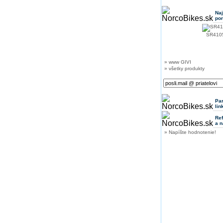
Na
po
SR4105
» www GIVI
» všetky produkty
Pa
lin
Ref
a n
» Napíšte hodnotenie!