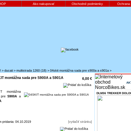
HOP
Ako nakupovať
Obchodné podmienky
Ochrana 
!
>
ducati
>
multistrada 1260 (18)
>
04skit montážna sada pre s900a a s901a
>
IT montážna sada pre S900A a S901A
6,00 €
AK
IT montážna
DLM36 TREKKER DOLOM
 pre
S900A
a
A
 pridania: 04.10.2019
[vytlačiť stránku]