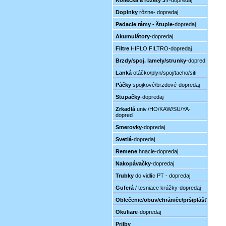
Koliečka a rozety JT
-dopredaj
Doplnky
rôzne- dopredaj
Padacie rámy - štuple
-dopredaj
Akumulátory
-dopredaj
Filtre
HIFLO FILTRO-dopredaj
Brzdy/spoj. lamely/strunky
-dopred
Lanká
otáčko/plyn/spoj/tacho/siti
Páčky
spojkové/brzdové-dopredaj
Stupačky
-dopredaj
Zrkadlá
univ./HO/KAW/SU/YA-
dopred
Smerovky
-dopredaj
Svetlá
-dopredaj
Remene
hnacie-dopredaj
Nakopávačky
-dopredaj
Trubky
do vidlíc PT - dopredaj
Guferá
/ tesniace krúžky-dopredaj
Oblečenie/obuv/chrániče/pršiplášť
Okuliare
-dopredaj
Prilby