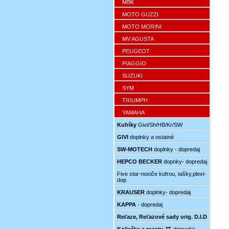
MBK
MOTO GUZZI
MOTO MORINI
MV AGUSTA
PEUGEOT
PIAGGIO
SUZUKI
SYM
TRIUMPH
YAMAHA
Kufríky
Givi/Sh/HB/Kr/SW
GIVI
doplnky a ostatné
SW-MOTECH
doplnky - dopredaj
HEPCO BECKER
dopnky- dopredaj
Five star-nosiče kufrou, tašky,plexi-
dop
KRAUSER
doplnky- dopredaj
KAPPA
- dopredaj
Reťaze, Reťazové sady orig. D.I.D