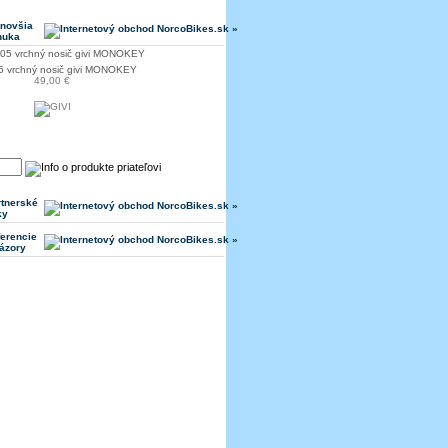
jnovšia
nuka
 vrchný nosič givi MONOKEY
49,00 €
rtnerské
ky
erencie
ázory