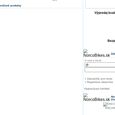
rúčané produkty
Výpredaj kval
Bezp
Zák
E-mail a Heslo
» Zabudol/la som heslo
» Registrácia zákazníka
Objednávam InfoMail
Akc
Zľ
EH2139 c