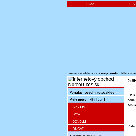
Úvod
E-S
www.norcobikes.sk
>
moje moto
- klikni sem
04SK
Ponuka nových motocyklov
01SK
Moje moto
- klikni sem!
sada
S901
APRILIA
BMW
BENELLI
Dátum
DUCATI