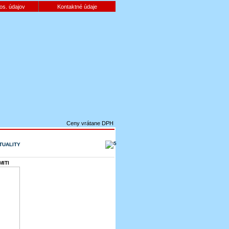
os. údajov
Kontaktné údaje
Ceny vrátane DPH
TUALITY
ITI