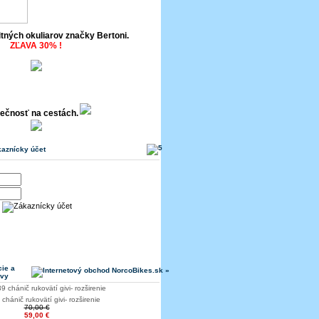
itných okuliarov značky Bertoni.
ZĽAVA 30% !
ečnosť na cestách.
aznícky účet
ie a
avy
hánič rukovätí givi- rozširenie
70,00 €
59,00 €