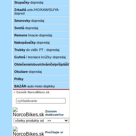
Stupačky
-dopredaj
Zrkadlá
univ./HO/KAW/SU/YA-
dopred
Smerovky
-dopredaj
Svetlá
-dopredaj
Remene
hnacie-dopredaj
Nakopávačky
-dopredaj
Trubky
do vidlíc PT - dopredaj
Guferá
/ tesniace krúžky-dopredaj
Oblečenie/obuv/chrániče/pršiplášť
Okuliare
-dopredaj
Prilby
BAZÁR
-auto-moto-doplnky
»
Cenník NorcoBikes.sk
Zoznam
dodávateľov
Prečítajte si