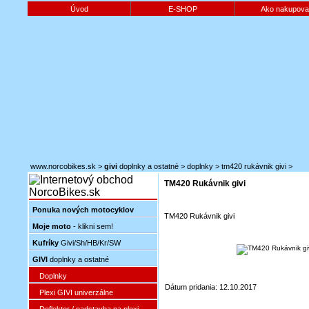
Úvod
E-SHOP
Ako nakupova
www.norcobikes.sk
>
givi
doplnky a ostatné
>
doplnky
>
tm420 rukávnik givi
>
TM420 Rukávnik givi
Ponuka nových motocyklov
TM420 Rukávnik givi
Moje moto
- klikni sem!
Kufríky
Givi/Sh/HB/Kr/SW
GIVI
doplnky a ostatné
Doplnky
Dátum pridania: 12.10.2017
Plexi GIVI univerzálne