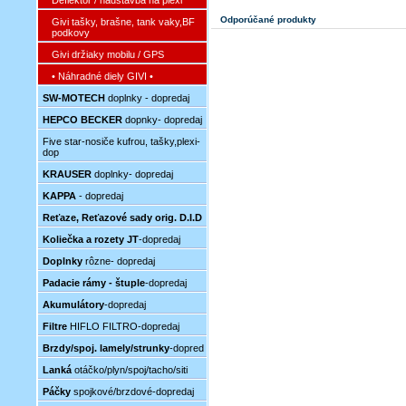
Deflektor / nadstavba na plexi
Odporúčané produkty
Givi tašky, brašne, tank vaky,BF
podkovy
Givi držiaky mobilu / GPS
• Náhradné diely GIVI •
SW-MOTECH
doplnky - dopredaj
HEPCO BECKER
dopnky- dopredaj
Five star-nosiče kufrou, tašky,plexi-
dop
KRAUSER
doplnky- dopredaj
KAPPA
- dopredaj
Reťaze, Reťazové sady orig. D.I.D
Koliečka a rozety JT
-dopredaj
Doplnky
rôzne- dopredaj
Padacie rámy - štuple
-dopredaj
Akumulátory
-dopredaj
Filtre
HIFLO FILTRO-dopredaj
Brzdy/spoj. lamely/strunky
-dopred
Lanká
otáčko/plyn/spoj/tacho/siti
Páčky
spojkové/brzdové-dopredaj