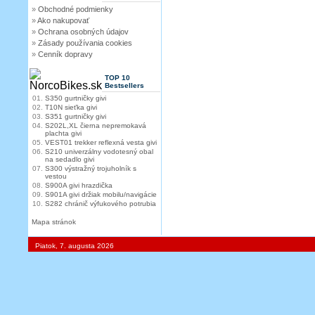
»
Obchodné podmienky
»
Ako nakupovať
»
Ochrana osobných údajov
»
Zásady používania cookies
»
Cenník dopravy
TOP 10
Bestsellers
01.
S350 gurtničky givi
02.
T10N sieťka givi
03.
S351 gurtničky givi
04.
S202L,XL čierna nepremokavá
plachta givi
05.
VEST01 trekker reflexná vesta givi
06.
S210 univerzálny vodotesný obal
na sedadlo givi
07.
S300 výstražný trojuholník s
vestou
08.
S900A givi hrazdička
09.
S901A givi držiak mobilu/navigácie
10.
S282 chránič výfukového potrubia
Mapa stránok
Piatok, 7. augusta 2026