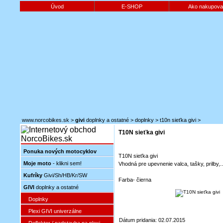
Úvod
E-SHOP
Ako nakupova
www.norcobikes.sk
>
givi
doplnky a ostatné
>
doplnky
>
t10n sieťka givi
>
T10N sieťka givi
Ponuka nových motocyklov
T10N sieťka givi
Moje moto
- klikni sem!
Vhodná pre upevnenie valca, tašky, prilby,..
Kufríky
Givi/Sh/HB/Kr/SW
Farba- čierna
GIVI
doplnky a ostatné
Doplnky
Plexi GIVI univerzálne
Dátum pridania: 02.07.2015