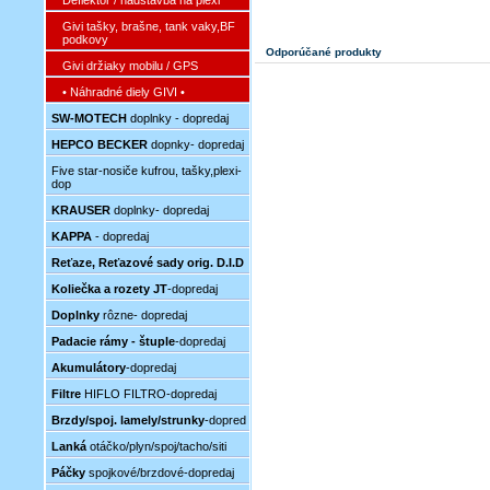
Deflektor / nadstavba na plexi
Givi tašky, brašne, tank vaky,BF
podkovy
Odporúčané produkty
Givi držiaky mobilu / GPS
• Náhradné diely GIVI •
SW-MOTECH
doplnky - dopredaj
HEPCO BECKER
dopnky- dopredaj
Five star-nosiče kufrou, tašky,plexi-
dop
KRAUSER
doplnky- dopredaj
KAPPA
- dopredaj
Reťaze, Reťazové sady orig. D.I.D
Koliečka a rozety JT
-dopredaj
Doplnky
rôzne- dopredaj
Padacie rámy - štuple
-dopredaj
Akumulátory
-dopredaj
Filtre
HIFLO FILTRO-dopredaj
Brzdy/spoj. lamely/strunky
-dopred
Lanká
otáčko/plyn/spoj/tacho/siti
Páčky
spojkové/brzdové-dopredaj