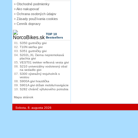
»
Obchodné podmienky
»
Ako nakupovať
»
Ochrana osobných údajov
»
Zásady používania cookies
»
Cenník dopravy
TOP 10
Bestsellers
01.
S350 gurtničky givi
02.
T10N sieťka givi
03.
S351 gurtničky givi
04.
S202L,XL čierna nepremokavá
plachta givi
05.
VEST01 trekker reflexná vesta givi
06.
S210 univerzálny vodotesný obal
na sedadlo givi
07.
S300 výstražný trojuholník s
vestou
08.
S900A givi hrazdička
09.
S901A givi držiak mobilu/navigácie
10.
S282 chránič výfukového potrubia
Mapa stránok
Sobota, 8. augusta 2026