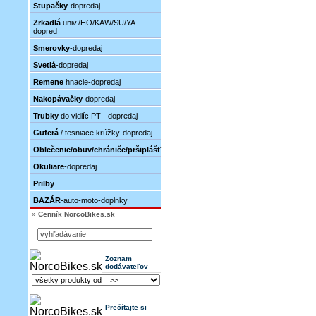
Stupačky
-dopredaj
Zrkadlá
univ./HO/KAW/SU/YA-
dopred
Smerovky
-dopredaj
Svetlá
-dopredaj
Remene
hnacie-dopredaj
Nakopávačky
-dopredaj
Trubky
do vidlíc PT - dopredaj
Guferá
/ tesniace krúžky-dopredaj
Oblečenie/obuv/chrániče/pršiplášť
Okuliare
-dopredaj
Prilby
BAZÁR
-auto-moto-doplnky
»
Cenník NorcoBikes.sk
Zoznam
dodávateľov
Prečítajte si