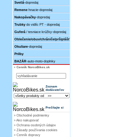
Svetlá
-dopredaj
Remene
hnacie-dopredaj
Nakopávačky
-dopredaj
Trubky
do vidlíc PT - dopredaj
Guferá
/ tesniace krúžky-dopredaj
Oblečenie/obuv/chrániče/pršiplášť
Okuliare
-dopredaj
Prilby
BAZÁR
-auto-moto-doplnky
»
Cenník NorcoBikes.sk
Zoznam
dodávateľov
Prečítajte si
»
Obchodné podmienky
»
Ako nakupovať
»
Ochrana osobných údajov
»
Zásady používania cookies
»
Cenník dopravy