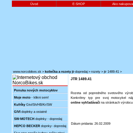
Úvod
E-SHOP
Ako nakupova
www.norcobikes.sk
>
koliečka a rozety jt
-dopredaj
>
rozety
>
jtr 1489.41
>
JTR 1489.41
Ponuka nových motocyklov
Rozeta od popredného svetového výrob
Moje moto
- klikni sem!
Konkrétny typ pre svoj motocykel náj
online vyhľadávači
na stránkach výrobcu
Kufríky
Givi/Sh/HB/Kr/SW
GIVI
doplnky a ostatné
SW-MOTECH
doplnky - dopredaj
Dátum pridania: 26.02.2009
HEPCO BECKER
dopnky- dopredaj