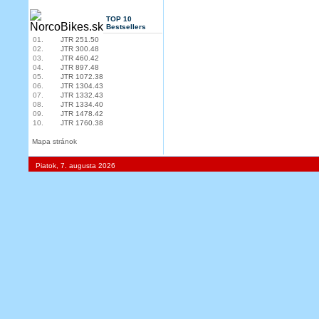
TOP 10
Bestsellers
01.
JTR 251.50
02.
JTR 300.48
03.
JTR 460.42
04.
JTR 897.48
05.
JTR 1072.38
06.
JTR 1304.43
07.
JTR 1332.43
08.
JTR 1334.40
09.
JTR 1478.42
10.
JTR 1760.38
Mapa stránok
Piatok, 7. augusta 2026