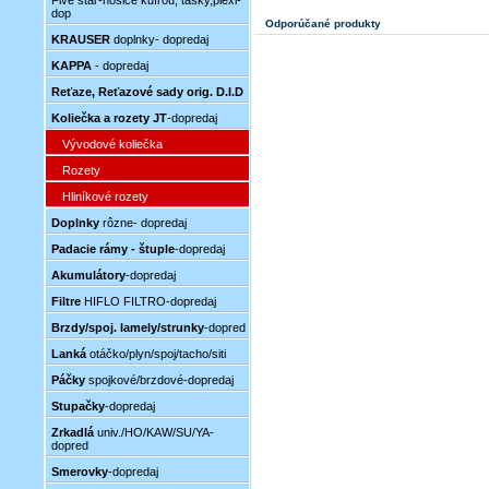
Five star-nosiče kufrou, tašky,plexi-
dop
Odporúčané produkty
KRAUSER
doplnky- dopredaj
KAPPA
- dopredaj
Reťaze, Reťazové sady orig. D.I.D
Koliečka a rozety JT
-dopredaj
Vývodové koliečka
Rozety
Hliníkové rozety
Doplnky
rôzne- dopredaj
Padacie rámy - štuple
-dopredaj
Akumulátory
-dopredaj
Filtre
HIFLO FILTRO-dopredaj
Brzdy/spoj. lamely/strunky
-dopred
Lanká
otáčko/plyn/spoj/tacho/siti
Páčky
spojkové/brzdové-dopredaj
Stupačky
-dopredaj
Zrkadlá
univ./HO/KAW/SU/YA-
dopred
Smerovky
-dopredaj