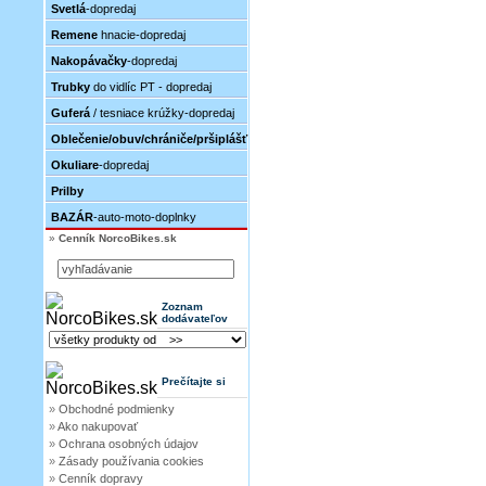
Svetlá
-dopredaj
Remene
hnacie-dopredaj
Nakopávačky
-dopredaj
Trubky
do vidlíc PT - dopredaj
Guferá
/ tesniace krúžky-dopredaj
Oblečenie/obuv/chrániče/pršiplášť
Okuliare
-dopredaj
Prilby
BAZÁR
-auto-moto-doplnky
»
Cenník NorcoBikes.sk
Zoznam
dodávateľov
Prečítajte si
»
Obchodné podmienky
»
Ako nakupovať
»
Ochrana osobných údajov
»
Zásady používania cookies
»
Cenník dopravy