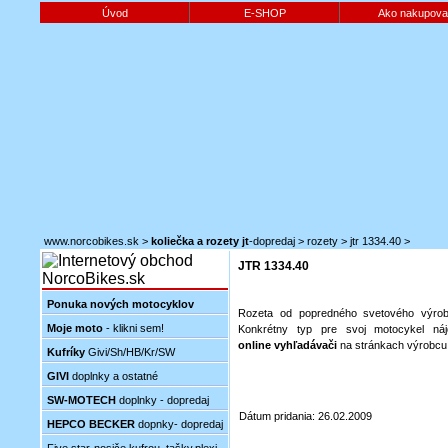
Úvod
E-SHOP
Ako nakupova
www.norcobikes.sk
>
koliečka a rozety jt
-dopredaj
>
rozety
>
jtr 1334.40
>
JTR 1334.40
Ponuka nových motocyklov
Rozeta od popredného svetového výrob
Moje moto
- klikni sem!
Konkrétny typ pre svoj motocykel náj
online vyhľadávači
na stránkach výrobcu
Kufríky
Givi/Sh/HB/Kr/SW
GIVI
doplnky a ostatné
SW-MOTECH
doplnky - dopredaj
Dátum pridania: 26.02.2009
HEPCO BECKER
dopnky- dopredaj