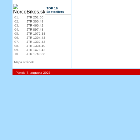
TOP 10
Bestsellers
01.
JTR 251.50
02.
JTR 300.48
03.
JTR 460.42
04.
JTR 897.48
05.
JTR 1072.38
06.
JTR 1304.43
07.
JTR 1332.43
08.
JTR 1334.40
09.
JTR 1478.42
10.
JTR 1760.38
Mapa stránok
Piatok, 7. augusta 2026