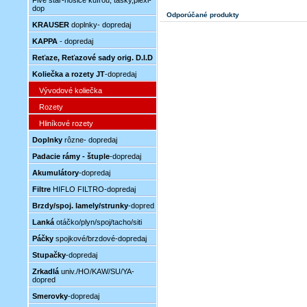
Five star-nosiče kufrou, tašky,plexi-
dop
Odporúčané produkty
KRAUSER
doplnky- dopredaj
KAPPA
- dopredaj
Reťaze, Reťazové sady orig. D.I.D
Koliečka a rozety JT
-dopredaj
Vývodové koliečka
Rozety
Hliníkové rozety
Doplnky
rôzne- dopredaj
Padacie rámy - štuple
-dopredaj
Akumulátory
-dopredaj
Filtre
HIFLO FILTRO-dopredaj
Brzdy/spoj. lamely/strunky
-dopred
Lanká
otáčko/plyn/spoj/tacho/siti
Páčky
spojkové/brzdové-dopredaj
Stupačky
-dopredaj
Zrkadlá
univ./HO/KAW/SU/YA-
dopred
Smerovky
-dopredaj