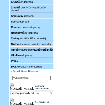
Stupačky
-dopredaj
Zrkadlá
univ./HO/KAW/SU/YA-
dopred
Smerovky
-dopredaj
Svetlá
-dopredaj
Remene
hnacie-dopredaj
Nakopávačky
-dopredaj
Trubky
do vidlíc PT - dopredaj
Guferá
/ tesniace krúžky-dopredaj
Oblečenie/obuv/chrániče/pršiplášť
Okuliare
-dopredaj
Prilby
BAZÁR
-auto-moto-doplnky
»
Cenník NorcoBikes.sk
Zoznam
dodávateľov
Prečítajte si