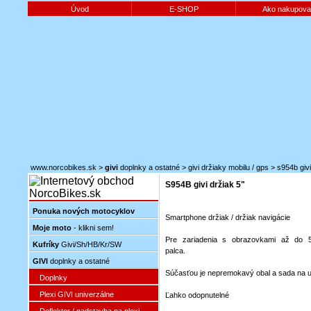
Úvod
E-SHOP
Ako nakupova
www.norcobikes.sk
>
givi
doplnky a ostatné
>
givi držiaky mobilu / gps
>
s954b givi
S954B givi držiak 5"
Ponuka nových motocyklov
Smartphone držiak / držiak navigácie
Moje moto
- klikni sem!
Pre zariadenia s obrazovkami až do 
Kufríky
Givi/Sh/HB/Kr/SW
palca.
GIVI
doplnky a ostatné
Súčasťou je nepremokavý obal a sada na u
Doplnky
Plexi GIVI univerzálne
Ľahko odopnutelné