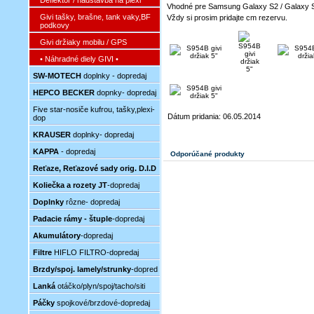
Deflektor / nadstavba na plexi
Vhodné pre Samsung Galaxy S2 / Galaxy 
Givi tašky, brašne, tank vaky,BF
Vždy si prosim pridajte cm rezervu.
podkovy
Givi držiaky mobilu / GPS
• Náhradné diely GIVI •
SW-MOTECH
doplnky - dopredaj
HEPCO BECKER
dopnky- dopredaj
Five star-nosiče kufrou, tašky,plexi-
Dátum pridania: 06.05.2014
dop
KRAUSER
doplnky- dopredaj
KAPPA
- dopredaj
Odporúčané produkty
Reťaze, Reťazové sady orig. D.I.D
Koliečka a rozety JT
-dopredaj
Doplnky
rôzne- dopredaj
Padacie rámy - štuple
-dopredaj
Akumulátory
-dopredaj
Filtre
HIFLO FILTRO-dopredaj
Brzdy/spoj. lamely/strunky
-dopred
Lanká
otáčko/plyn/spoj/tacho/siti
Páčky
spojkové/brzdové-dopredaj