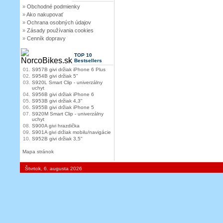
»
Obchodné podmienky
»
Ako nakupovať
»
Ochrana osobných údajov
»
Zásady používania cookies
»
Cenník dopravy
TOP 10
Bestsellers
01.
S957B givi držiak iPhone 6 Plus
02.
S954B givi držiak 5"
03.
S920L Smart Clip - univerzálny
uchyt
04.
S956B givi držiak iPhone 6
05.
S953B givi držiak 4,3"
06.
S955B givi držiak iPhone 5
07.
S920M Smart Clip - univerzálny
uchyt
08.
S900A givi hrazdička
09.
S901A givi držiak mobilu/navigácie
10.
S952B givi držiak 3,5"
Mapa stránok
Štvrtok, 6. augusta 2026