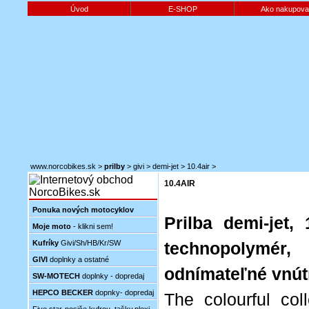
Úvod
E-SHOP
Ako nakupova
www.norcobikes.sk
>
prilby
>
givi
>
demi-jet
>
10.4air
>
10.4AIR
Ponuka nových motocyklov
Prilba demi-jet, 
Moje moto
- klikni sem!
Kufríky
Givi/Sh/HB/Kr/SW
technopolymér,
GIVI
doplnky a ostatné
odnímateľné vnút
SW-MOTECH
doplnky - dopredaj
HEPCO BECKER
dopnky- dopredaj
The colourful col