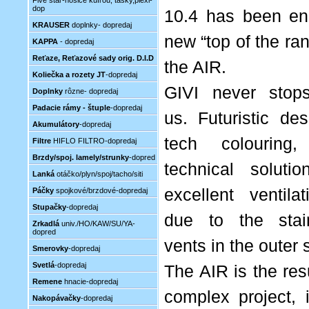
Five star-nosiče kufrou, tašky,plexi-
dop
10.4 has been en
KRAUSER
doplnky- dopredaj
new “top of the ra
KAPPA
- dopredaj
Reťaze, Reťazové sady orig. D.I.D
the AIR.
Koliečka a rozety JT
-dopredaj
GIVI never stops
Doplnky
rôzne- dopredaj
Padacie rámy - štuple
-dopredaj
us. Futuristic de
Akumulátory
-dopredaj
tech colouring,
Filtre
HIFLO FILTRO-dopredaj
Brzdy/spoj. lamely/strunky
-dopred
technical solut
Lanká
otáčko/plyn/spoj/tacho/siti
excellent ventila
Páčky
spojkové/brzdové-dopredaj
Stupačky
-dopredaj
due to the stai
Zrkadlá
univ./HO/KAW/SU/YA-
dopred
vents in the outer s
Smerovky
-dopredaj
Svetlá
-dopredaj
The AIR is the res
Remene
hnacie-dopredaj
complex project, 
Nakopávačky
-dopredaj