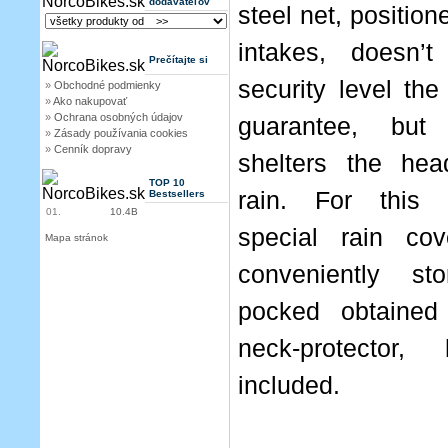
dodávateľov
steel net, position
intakes, doesn’t
Prečítajte si
security level th
»
Obchodné podmienky
»
Ako nakupovať
»
Ochrana osobných údajov
guarantee, but 
»
Zásady používania cookies
»
Cenník dopravy
shelters the he
TOP 10
rain. For this
Bestsellers
01.
10.4B
special rain cov
Mapa stránok
conveniently s
pocked obtained
neck-protector
included.