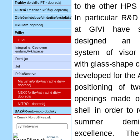
Trubky
do vidlíc PT - dopredaj
to the other HPS 
Guferá
/ tesniace krúžky-dopredaj
In particular R&D
Oblečenie/obuv/chrániče/pršiplášť
Okuliare
-dopredaj
at GIVI have su
Prilby
designed an i
GIVI
Integrálne, Cestovne
system of visor
enduro,Vyklapacie,
Demi-jet
with glass-shape c
Jet
developed for the 
Príslušenstvo
Marushin/prilby/nahradné diely-
positioning of t
dopredaj
NEXX /prilby/nahradné diely-
dopredaj
openings made o
NITRO - dopredaj
shell in order to 
BAZÁR
-auto-moto-doplnky
»
Cenník NorcoBikes.sk
summer demi
excellence. The
Zoznam