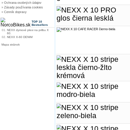
»
Ochrana osobných údajov
»
Zásady používania cookies
»
Cenník dopravy
TOP 10
Bestsellers
01.
NEXX dymové plexi na prilbu X
60.
02.
NEXX X-60 DENIM
Mapa stránok