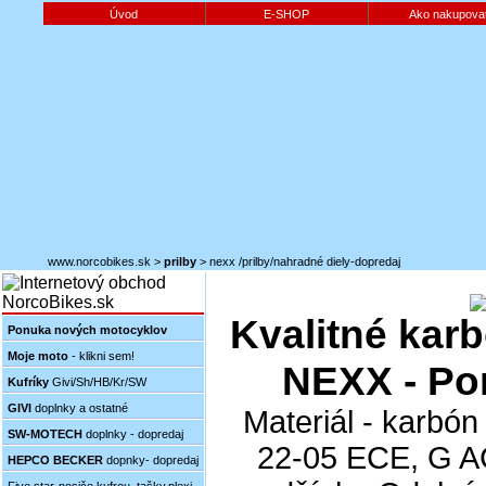
Úvod
E-SHOP
Ako nakupova
www.norcobikes.sk
>
prilby
>
nexx /prilby/nahradné diely-dopredaj
Kvalitné kar
Ponuka nových motocyklov
Moje moto
- klikni sem!
NEXX - Po
Kufríky
Givi/Sh/HB/Kr/SW
GIVI
doplnky a ostatné
Materiál - karbón
SW-MOTECH
doplnky - dopredaj
22-05 ECE, G 
HEPCO BECKER
dopnky- dopredaj