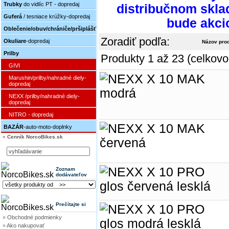
Trubky
do vidlíc PT - dopredaj
distribučnom skla
Guferá
/ tesniace krúžky-dopredaj
bude akci
Oblečenie/obuv/chrániče/pršiplášť
Zoradiť podľa:
Okuliare
-dopredaj
Názov pro
Prilby
Produkty 1 až 23 (celkovo
GIVI
Marushin/prilby/nahradné diely-
dopredaj
NEXX /prilby/nahradné diely-
dopredaj
NITRO - dopredaj
BAZÁR
-auto-moto-doplnky
»
Cenník NorcoBikes.sk
Zoznam
dodávateľov
Prečítajte si
»
Obchodné podmienky
»
Ako nakupovať