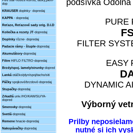
podšívka Odolná 
Five star-nosiče kufrou, tašky,plexi-
dop
KRAUSER
doplnky- dopredaj
KAPPA
- dopredaj
PURE
Reťaze, Reťazové sady orig. D.I.D
F
Koliečka a rozety JT
-dopredaj
Doplnky
rôzne- dopredaj
FILTER SYS
Padacie rámy - štuple
-dopredaj
Akumulátory
-dopredaj
EASY
Filtre
HIFLO FILTRO-dopredaj
Brzdy/spoj. lamely/strunky
-dopred
D
Lanká
otáčko/plyn/spoj/tacho/siti
DYNAMIC A
Páčky
spojkové/brzdové-dopredaj
Stupačky
-dopredaj
Zrkadlá
univ./HO/KAW/SU/YA-
dopred
Výborný vetr
Smerovky
-dopredaj
Svetlá
-dopredaj
Prilby neposielam
Remene
hnacie-dopredaj
nutné si ich vy
Nakopávačky
-dopredaj