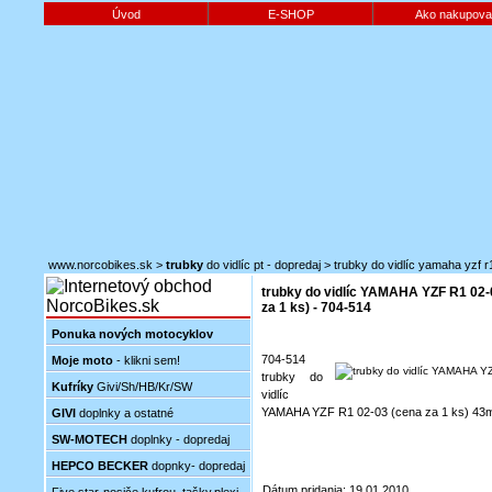
Úvod
E-SHOP
Ako nakupova
www.norcobikes.sk
>
trubky
do vidlíc pt - dopredaj
>
trubky do vidlíc yamaha yzf r
trubky do vidlíc YAMAHA YZF R1 02-
za 1 ks) - 704-514
Ponuka nových motocyklov
704-514
Moje moto
- klikni sem!
trubky do
Kufríky
Givi/Sh/HB/Kr/SW
vidlíc
YAMAHA YZF R1 02-03 (cena za 1 ks) 4
GIVI
doplnky a ostatné
SW-MOTECH
doplnky - dopredaj
HEPCO BECKER
dopnky- dopredaj
Dátum pridania: 19.01.2010