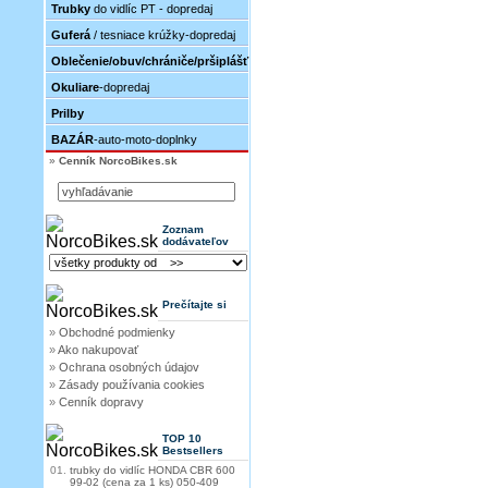
Trubky
do vidlíc PT - dopredaj
Guferá
/ tesniace krúžky-dopredaj
Oblečenie/obuv/chrániče/pršiplášť
Okuliare
-dopredaj
Prilby
BAZÁR
-auto-moto-doplnky
»
Cenník NorcoBikes.sk
Zoznam
dodávateľov
Prečítajte si
»
Obchodné podmienky
»
Ako nakupovať
»
Ochrana osobných údajov
»
Zásady používania cookies
»
Cenník dopravy
TOP 10
Bestsellers
01.
trubky do vidlíc HONDA CBR 600
99-02 (cena za 1 ks) 050-409