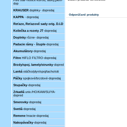
Five star-nosiče kufrou, tašky,plexi-
dop
KRAUSER
doplnky- dopredaj
Odporúčané produkty
KAPPA
- dopredaj
Reťaze, Reťazové sady orig. D.I.D
Koliečka a rozety JT
-dopredaj
Doplnky
rôzne- dopredaj
Padacie rámy - štuple
-dopredaj
Akumulátory
-dopredaj
Filtre
HIFLO FILTRO-dopredaj
Brzdy/spoj. lamely/strunky
-dopred
Lanká
otáčko/plyn/spoj/tacho/siti
Páčky
spojkové/brzdové-dopredaj
Stupačky
-dopredaj
Zrkadlá
univ./HO/KAW/SU/YA-
dopred
Smerovky
-dopredaj
Svetlá
-dopredaj
Remene
hnacie-dopredaj
Nakopávačky
-dopredaj