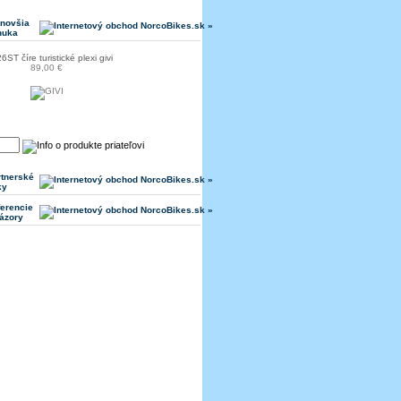
jnovšia
nuka
ST číre turistické plexi givi
89,00 €
rtnerské
ky
erencie
ázory