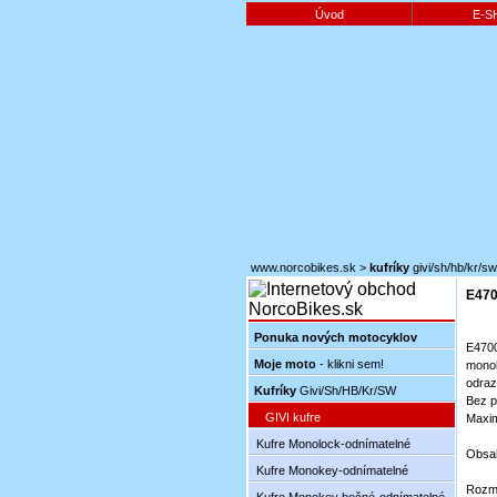
Úvod
E-S
www.norcobikes.sk
>
kufríky
givi/sh/hb/kr/sw
E470
Ponuka nových motocyklov
E470
Moje moto
- klikni sem!
monol
odraz
Kufríky
Givi/Sh/HB/Kr/SW
Bez p
GIVI kufre
Maxim
Kufre Monolock-odnímatelné
Obsah 
Kufre Monokey-odnímatelné
Rozm