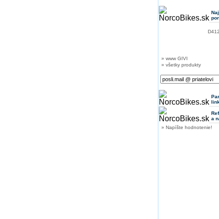
Na
po
D4126
» www GIVI
» všetky produkty
Pa
lin
Ref
a n
» Napíšte hodnotenie!