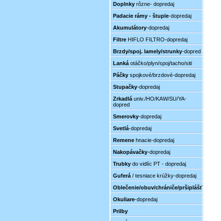
Doplnky
rôzne- dopredaj
Padacie rámy - štuple
-dopredaj
Akumulátory
-dopredaj
Filtre
HIFLO FILTRO-dopredaj
Brzdy/spoj. lamely/strunky
-dopred
Lanká
otáčko/plyn/spoj/tacho/siti
Páčky
spojkové/brzdové-dopredaj
Stupačky
-dopredaj
Zrkadlá
univ./HO/KAW/SU/YA-
dopred
Smerovky
-dopredaj
Svetlá
-dopredaj
Remene
hnacie-dopredaj
Nakopávačky
-dopredaj
Trubky
do vidlíc PT - dopredaj
Guferá
/ tesniace krúžky-dopredaj
Oblečenie/obuv/chrániče/pršiplášť
Okuliare
-dopredaj
Prilby