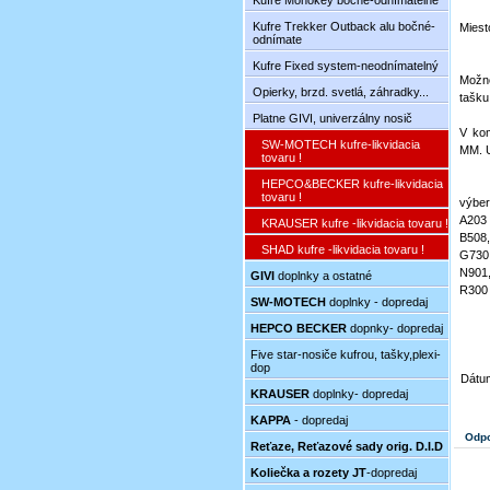
Kufre Monokey bočné-odnímatelné
Kufre Trekker Outback alu bočné-
Miest
odnímate
Kufre Fixed system-neodnímatelný
Možno
Opierky, brzd. svetlá, záhradky...
tašku
Platne GIVI, univerzálny nosič
V kom
SW-MOTECH kufre-likvidacia
MM. U
tovaru !
HEPCO&BECKER kufre-likvidacia
tovaru !
výber
A203 
KRAUSER kufre -likvidacia tovaru !
B508,
SHAD kufre -likvidacia tovaru !
G730 
N901,
GIVI
doplnky a ostatné
R300 
SW-MOTECH
doplnky - dopredaj
HEPCO BECKER
dopnky- dopredaj
Five star-nosiče kufrou, tašky,plexi-
dop
Dátum
KRAUSER
doplnky- dopredaj
KAPPA
- dopredaj
Odpo
Reťaze, Reťazové sady orig. D.I.D
Koliečka a rozety JT
-dopredaj