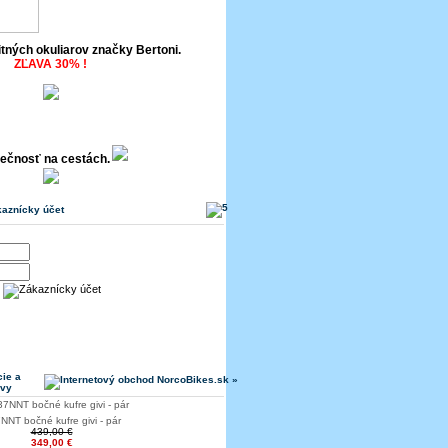
itných okuliarov značky Bertoni.
ZĽAVA 30% !
ečnosť na cestách.
aznícky účet
ie a
avy
NNT bočné kufre givi - pár
439,00 €
349,00 €