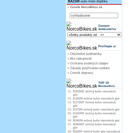
BAZÁR
-auto-moto-doplnky
»
Cenník NorcoBikes.sk
Zoznam
dodávateľov
Prečítajte si
»
Obchodné podmienky
»
Ako nakupovať
»
Ochrana osobných údajov
»
Zásady používania cookies
»
Cenník dopravy
TOP 10
Bestsellers
01.
E300N2 vrchný kufor monolock
givi
02.
E340N vrchný kufor monolock givi
03.
E370NT vrchný kufor monolock
givi
04.
E370N vrchný kufor monolock givi
05.
E340NT vrchný kufor monolock
givi
06.
B360N vrchný kufor monolock givi
07.
B360NT vrchný kufor monolock
givi
08.
B34NT vrchný kufor givi monokock