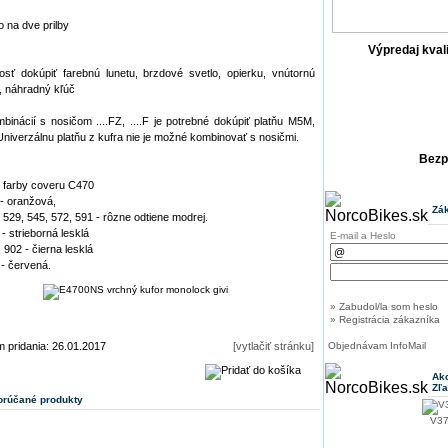
o na dve prilby
Výpredaj kval
sť dokúpiť farebnú lunetu, brzdové svetlo, opierku, vnútornú
, náhradný kľúč
binácií s nosičom ....FZ, ....F je potrebné dokúpiť platňu M5M,
niverzálnu platňu z kufra nie je možné kombinovať s nosičmi.
Bezp
 farby coveru C470
- oranžová,
Zák
 529, 545, 572, 591 - rôzne odtiene modrej.
- strieborná lesklá
E-mail a Heslo
 902 - čierna lesklá
- červená.
» Zabudol/la som heslo
» Registrácia zákazníka
 pridania: 26.01.2017
[vytlačiť stránku]
Objednávam InfoMail
Akc
Zľ
rúčané produkty
V37