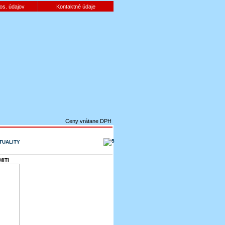
os. údajov
Kontaktné údaje
Ceny vrátane DPH
TUALITY
ITI