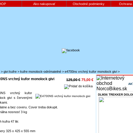
HOP
Ako nakupovať
Obchodné podmienky
Ochrana 
>
givi kufre
>
kufre monolock-odnímatelné
>
e4700ns vrchný kufor monolock givi
>
0NS vrchný kufor monolock givi
125,00 €
75,00 €
AK
0NS vrchný kufor
DLM36 TREKKER DOLOM
ock givi s červenými
kami.
latne a bez coveru. Cover treba dokupit.
álna nosnosť 3 kg
kufra 47 litr.
ery 325 x 425 x 555 mm