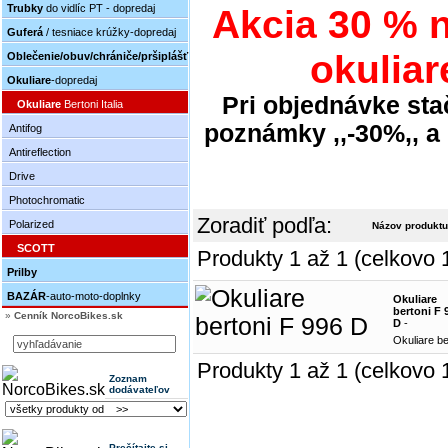
Trubky
do vidlíc PT - dopredaj
Akcia 30 % 
Guferá
/ tesniace krúžky-dopredaj
okuliare
Oblečenie/obuv/chrániče/pršiplášť
Okuliare
-dopredaj
Pri objednávke sta
Okuliare
Bertoni Italia
poznámky ,,-30%,, a 
Antifog
Antireflection
Drive
Photochromatic
Zoradiť podľa:
Polarized
Názov produktu
SCOTT
Produkty 1 až 1 (celkovo 
Prilby
BAZÁR
-auto-moto-doplnky
Okuliare
bertoni F 
»
Cenník NorcoBikes.sk
D
-
Okuliare be
Produkty 1 až 1 (celkovo 
Zoznam
dodávateľov
Prečítajte si