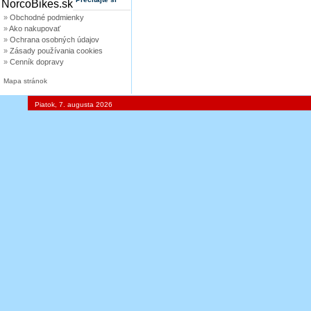
»
Obchodné podmienky
»
Ako nakupovať
»
Ochrana osobných údajov
»
Zásady používania cookies
»
Cenník dopravy
Mapa stránok
Piatok, 7. augusta 2026