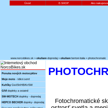
Úvod
E-SHOP
Ako nakupova
www.norcobikes.sk
>
okuliare
-dopredaj
>
okuliare
bertoni italia
>
photochromatic
PHOTOCHR
Ponuka nových motocyklov
Moje moto
- klikni sem!
Kufríky
Givi/Sh/HB/Kr/SW
GIVI
doplnky a ostatné
SW-MOTECH
doplnky - dopredaj
Fotochromatické sk
HEPCO BECKER
dopnky- dopredaj
ostrosť svetla a meni