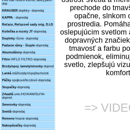
Five star-nosiče kufrou, tašky,plexi-
dop
prechode do tmavš
KRAUSER
doplnky- dopredaj
opačne, slnkom 
KAPPA
- dopredaj
prostredia. Pomáha
Reťaze, Reťazové sady orig. D.I.D
oslepujúcim svetlom 
Koliečka a rozety JT
-dopredaj
dopravných značiek
Doplnky
rôzne- dopredaj
Padacie rámy - štuple
-dopredaj
tmavosť a farbu po
Akumulátory
-dopredaj
podmienok, eliminu
Filtre
HIFLO FILTRO-dopredaj
svetlo, zlepšujú viz
Brzdy/spoj. lamely/strunky
-dopred
komfort
Lanká
otáčko/plyn/spoj/tacho/siti
Páčky
spojkové/brzdové-dopredaj
Stupačky
-dopredaj
Zrkadlá
univ./HO/KAW/SU/YA-
dopred
=> VIDE
Smerovky
-dopredaj
Svetlá
-dopredaj
Remene
hnacie-dopredaj
Nakopávačky
-dopredaj