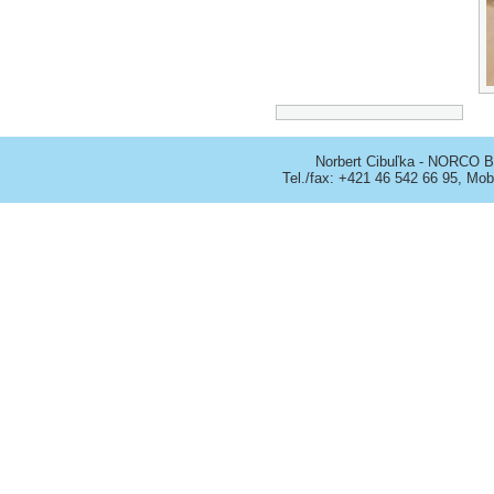
Norbert Cibuľka - NORCO B
Tel./fax: +421 46 542 66 95, Mob