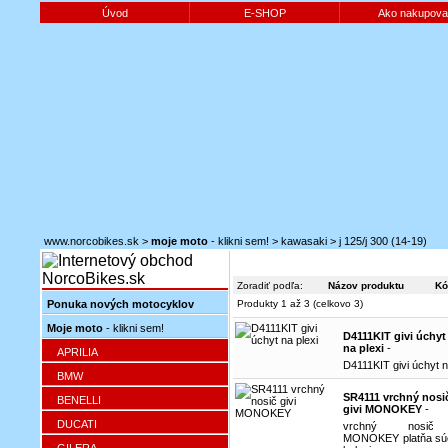
Úvod
E-SHOP
Ako nakupova
www.norcobikes.sk
>
moje moto
- klikni sem!
>
kawasaki
>
j 125/j 300 (14-19)
Zoradiť podľa:
Názov produktu
Kó
Ponuka nových motocyklov
Produkty 1 až 3 (celkovo 3)
Moje moto
- klikni sem!
D4111KIT givi úchyt
na plexi
-
APRILIA
D4111KIT givi úchyt n
BMW
SR4111 vrchný nosi
BENELLI
givi MONOKEY
-
DUCATI
vrchný nosič
MONOKEY platňa sú