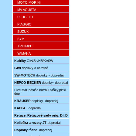
MOTO MORINI
MV AGUSTA
PEUGEOT
PIAGGIO
SUZUKI
SYM
TRIUMPH
YAMAHA
Kufríky
Givi/Sh/HB/Kr/SW
GIVI
doplnky a ostatné
SW-MOTECH
doplnky - dopredaj
HEPCO BECKER
dopnky- dopredaj
Five star-nosiče kufrou, tašky,plexi-
dop
KRAUSER
doplnky- dopredaj
KAPPA
- dopredaj
Reťaze, Reťazové sady orig. D.I.D
Koliečka a rozety JT
-dopredaj
Doplnky
rôzne- dopredaj